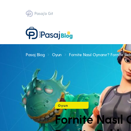
Pasaj'a Git
Pasaj Blog
Oyun
Fornite Nasıl Oynanır? Fornite Re
Oyun
Fornite Nasıl