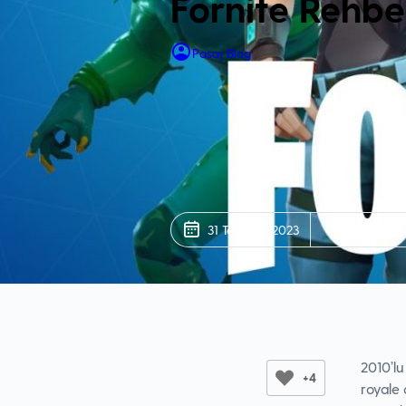
Fornite Rehbe
Pasaj Blog
31 Temmuz 2023
9 dk okum
2010’lu
+4
royale