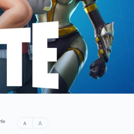
tle
A
A