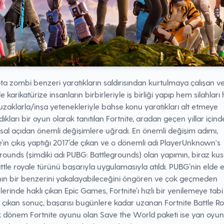
pta zombi benzeri yaratıkların saldırısından kurtulmaya çalışan v
yle karikatürize insanların birbirleriyle iş birliği yapıp hem silahlar
 tuzaklarla/inşa yetenekleriyle bahse konu yaratıkları alt etmeye
ıkları bir oyun olarak tanıtılan Fortnite, aradan geçen yıllar içinde
sal açıdan önemli değişimlere uğradı. En önemli değişim adımı,
e’ın çıkış yaptığı 2017’de çıkan ve o dönemli adı PlayerUnknown's
rounds (şimdiki adı PUBG: Battlegrounds) olan yapımın, biraz kus
ttle royale türünü başarıyla uygulamasıyla atıldı. PUBG’nin elde e
nın bir benzerini yakalayabileceğini öngören ve çok geçmeden
erinde haklı çıkan Epic Games, Fortnite’ı hızlı bir yenilemeye tabi 
çıkan sonuç, başarısı bugünlere kadar uzanan Fortnite Battle Ro
lk dönem Fortnite oyunu olan Save the World paketi ise yan oyu