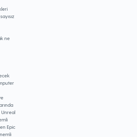
kleri
sayısız
ak ne
lecek
omputer
ve
larında
e Unreal
emli
ren Epic
önemli