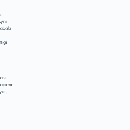
s
Aynı
hadaki
tiği
ası
Yapımın,
yar,