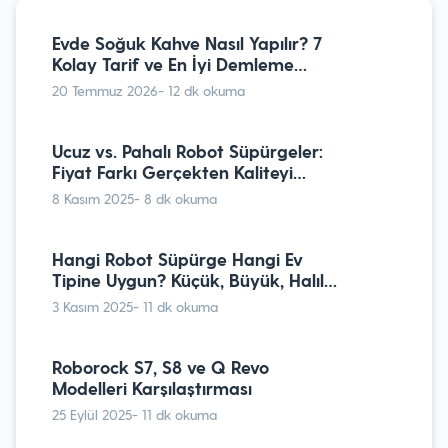
Airfryer’da Kestane Tarifi ve
İpuçları
Evde Soğuk Kahve Nasıl Yapılır? 7
7 Mart 2024
- 4 dk okuma
Kolay Tarif ve En İyi Demleme
Yöntemleri
20 Temmuz 2026
- 12 dk okuma
Xiaomi Robot Süpürgeler Nasıl
Sıfırlanır?￼
Ucuz vs. Pahalı Robot Süpürgeler:
29 Mart 2022
- 9 dk okuma
Fiyat Farkı Gerçekten Kaliteyi
Etkiliyor mu?
8 Kasım 2025
- 8 dk okuma
Buzdolabı Enerji Sınıfları Nelerdir?
Hangi Robot Süpürge Hangi Ev
25 Ocak 2024
- 9 dk okuma
Tipine Uygun? Küçük, Büyük, Halılı
veya Parkeli Evler İçin Modeller
3 Kasım 2025
- 11 dk okuma
Düdüklü Tencere Nasıl Kullanılır?
Roborock S7, S8 ve Q Revo
13 Ekim 2023
- 9 dk okuma
Modelleri Karşılaştırması
25 Eylül 2025
- 11 dk okuma