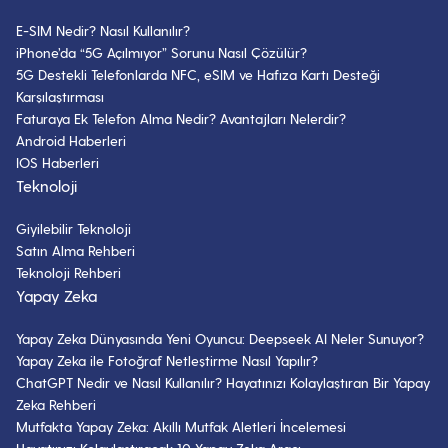
Buhar Kazanlı Ütü Tavsiyesi ve
Satın Alma Rehberi
E-SIM Nedir? Nasıl Kullanılır?
iPhone’da “5G Açılmıyor” Sorunu Nasıl Çözülür?
14 Nisan 2024
- 10 dk okuma
5G Destekli Telefonlarda NFC, eSIM ve Hafıza Kartı Desteği
Karşılaştırması
Air Fryer ile Yapılabilecek 12 Nefis
Faturaya Ek Telefon Alma Nedir? Avantajları Nelerdir?
Tarifi
Android Haberleri
IOS Haberleri
8 Kasım 2022
- 11 dk okuma
Teknoloji
Giyilebilir Teknoloji
Airfryer’da Patlıcan Kızartma Tarifi
ve İpuçları
Satın Alma Rehberi
Teknoloji Rehberi
6 Mart 2024
- 4 dk okuma
Yapay Zeka
Yapay Zeka Dünyasında Yeni Oyuncu: Deepseek AI Neler Sunuyor?
Termosifon Nedir? Ne İşe Yarar?
Yapay Zeka ile Fotoğraf Netleştirme Nasıl Yapılır?
27 Aralık 2023
- 13 dk okuma
ChatGPT Nedir ve Nasıl Kullanılır? Hayatınızı Kolaylaştıran Bir Yapay
Zeka Rehberi
Mutfakta Yapay Zeka: Akıllı Mutfak Aletleri İncelemesi