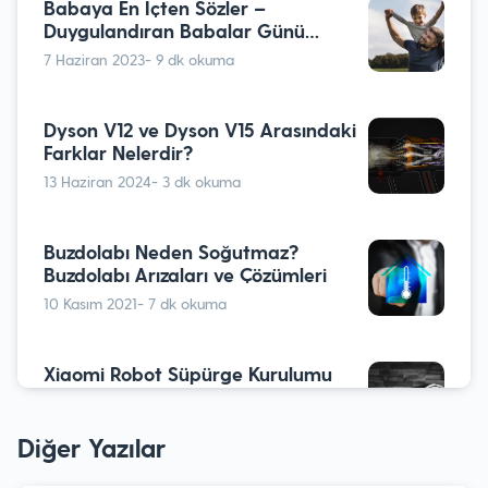
Babaya En İçten Sözler –
Duygulandıran Babalar Günü
Mesajları
7 Haziran 2023
- 9 dk okuma
Dyson V12 ve Dyson V15 Arasındaki
Farklar Nelerdir?
13 Haziran 2024
- 3 dk okuma
Buzdolabı Neden Soğutmaz?
Buzdolabı Arızaları ve Çözümleri
10 Kasım 2021
- 7 dk okuma
Xiaomi Robot Süpürge Kurulumu￼
2 Mart 2022
- 10 dk okuma
Diğer Yazılar