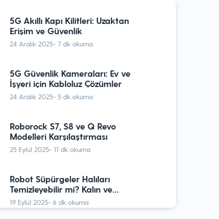
Mutfak Aletleri İncelemesi
5G Akıllı Kapı Kilitleri: Uzaktan
16 Mart 2025
- 10 dk okuma
Erişim ve Güvenlik
24 Aralık 2025
- 7 dk okuma
Robot Süpürgeler Halıları
Temizleyebilir mi? Kalın ve
5G Güvenlik Kameraları: Ev ve
İnce Halılar İçin En Uygun
19 Eylül 2025
- 6 dk okuma
İşyeri için Kabloluz Çözümler
Modeller
24 Aralık 2025
- 5 dk okuma
Yapay Zekalı Robot
Süpürgeler Gerçekten Daha
Roborock S7, S8 ve Q Revo
mı İyi? En Akıllı 5 Model
17 Eylül 2025
- 9 dk okuma
Modelleri Karşılaştırması
25 Eylül 2025
- 11 dk okuma
Akıllı Ev Entegrasyonu: iPhone,
Robot Süpürge ve Pet Tech
Robot Süpürgeler Halıları
Ürünleri ile HomeKit’in
1 Aralık 2024
- 10 dk okuma
Temizleyebilir mi? Kalın ve
Kusursuz Uyumu
İnce Halılar İçin En Uygun
19 Eylül 2025
- 6 dk okuma
Modeller
Her Anınızı Yakalayan Akıllı