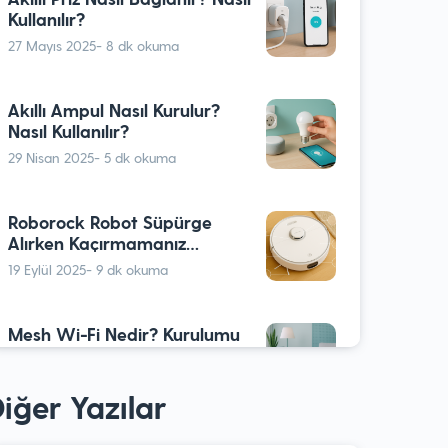
Kullanılır?
27 Mayıs 2025
- 8 dk okuma
Akıllı Ampul Nasıl Kurulur?
Nasıl Kullanılır?
29 Nisan 2025
- 5 dk okuma
Roborock Robot Süpürge
Alırken Kaçırmamanız
Gereken 5 Gizli Özellik
19 Eylül 2025
- 9 dk okuma
Mesh Wi-Fi Nedir? Kurulumu
Nasıl Yapılır?
28 Nisan 2025
- 6 dk okuma
iğer Yazılar
Mutfakta Yapay Zeka: Akıllı