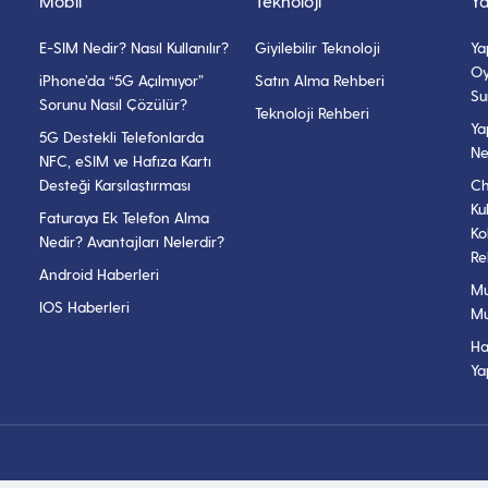
Mobil
Teknoloji
Y
E-SIM Nedir? Nasıl Kullanılır?
Giyilebilir Teknoloji
Ya
Oy
iPhone’da “5G Açılmıyor”
Satın Alma Rehberi
Su
Sorunu Nasıl Çözülür?
Teknoloji Rehberi
Ya
5G Destekli Telefonlarda
Ne
NFC, eSIM ve Hafıza Kartı
Desteği Karşılaştırması
Ch
Ku
Faturaya Ek Telefon Alma
Ko
Nedir? Avantajları Nelerdir?
Re
Android Haberleri
Mu
IOS Haberleri
Mu
Ha
Ya