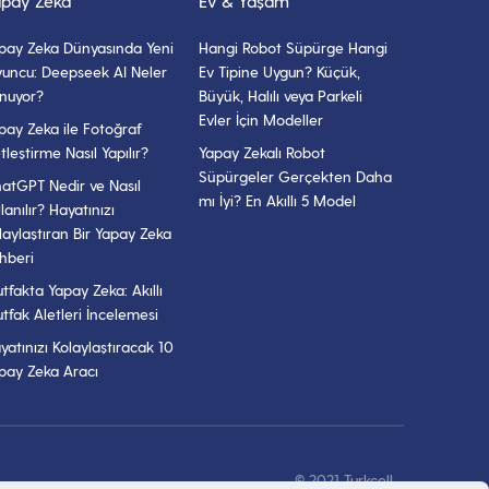
apay Zeka
Ev & Yaşam
Güvenliğinizi Ekonomik
Çözümlerle Sağlayın
pay Zeka Dünyasında Yeni
Hangi Robot Süpürge Hangi
26 Mart 2025
- 9 dk okuma
uncu: Deepseek AI Neler
Ev Tipine Uygun? Küçük,
nuyor?
Büyük, Halılı veya Parkeli
Akıllı Ev Ürünleri Nelerdir?
Evler İçin Modeller
pay Zeka ile Fotoğraf
22 Mayıs 2024
- 6 dk okuma
tleştirme Nasıl Yapılır?
Yapay Zekalı Robot
Süpürgeler Gerçekten Daha
atGPT Nedir ve Nasıl
mı İyi? En Akıllı 5 Model
llanılır? Hayatınızı
laylaştıran Bir Yapay Zeka
5G Akıllı Kapı Kilitleri: Uzaktan
hberi
Erişim ve Güvenlik
tfakta Yapay Zeka: Akıllı
24 Aralık 2025
- 7 dk okuma
tfak Aletleri İncelemesi
yatınızı Kolaylaştıracak 10
pay Zeka Aracı
© 2021 Turkcell