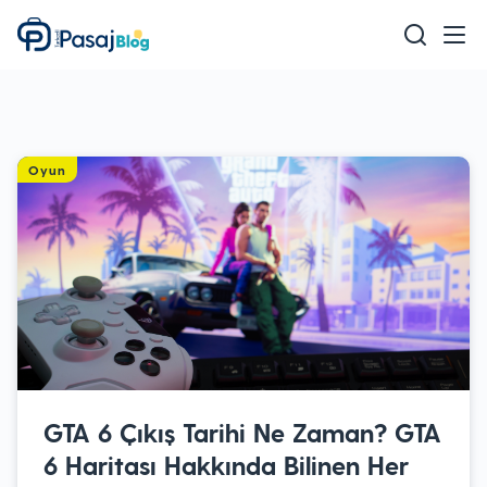
Teknoloji
Mobil
Oyun
Oyun
Sağlık & Bakım
Ev & Yaşam
Akıllı Ev
Eğitim
GTA 6 Çıkış Tarihi Ne Zaman? GTA
6 Haritası Hakkında Bilinen Her