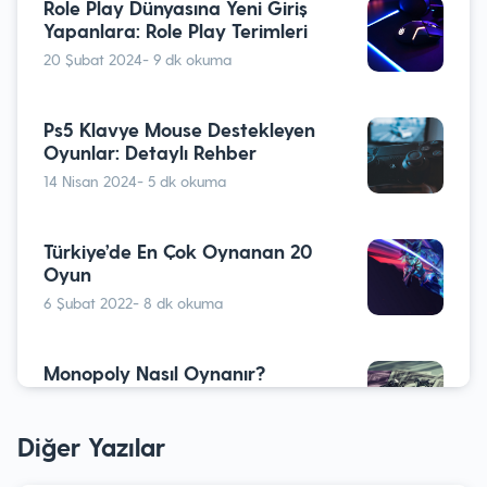
Role Play Dünyasına Yeni Giriş
Yapanlara: Role Play Terimleri
20 Şubat 2024
- 9 dk okuma
Ps5 Klavye Mouse Destekleyen
Oyunlar: Detaylı Rehber
14 Nisan 2024
- 5 dk okuma
Türkiye’de En Çok Oynanan 20
Oyun￼
6 Şubat 2022
- 8 dk okuma
Monopoly Nasıl Oynanır?
27 Aralık 2023
- 7 dk okuma
Diğer Yazılar