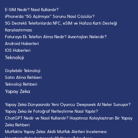
LoL Sözlüğü – LoL Oyuncularının
Bilmesi Gereken Temel Terimler
E-SIM Nedir? Nasıl Kullanılır?
iPhone’da “5G Açılmıyor” Sorunu Nasıl Çözülür?
3 Nisan 2023
- 10 dk okuma
5G Destekli Telefonlarda NFC, eSIM ve Hafıza Kartı Desteği
Karşılaştırması
LoL Evreni ve En Güçlü Karakterleri￼
Faturaya Ek Telefon Alma Nedir? Avantajları Nelerdir?
Android Haberleri
15 Nisan 2022
- 10 dk okuma
IOS Haberleri
Teknoloji
Giyilebilir Teknoloji
Pubg Bilgisayardan Nasıl Oynanır?￼
Satın Alma Rehberi
31 Mart 2022
- 9 dk okuma
Teknoloji Rehberi
Yapay Zeka
Yapay Zeka Dünyasında Yeni Oyuncu: Deepseek AI Neler Sunuyor?
En Çok Sevilen Multiplayer Mobil
Yapay Zeka ile Fotoğraf Netleştirme Nasıl Yapılır?
Oyunlar
ChatGPT Nedir ve Nasıl Kullanılır? Hayatınızı Kolaylaştıran Bir Yapay
19 Şubat 2024
- 9 dk okuma
Zeka Rehberi
Mutfakta Yapay Zeka: Akıllı Mutfak Aletleri İncelemesi