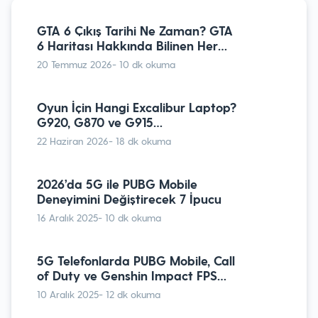
Valorant E-Spor Oyuncularının
Crosshair Kodları
GTA 6 Çıkış Tarihi Ne Zaman? GTA
26 Nisan 2023
- 9 dk okuma
6 Haritası Hakkında Bilinen Her
Şey
20 Temmuz 2026
- 10 dk okuma
İnternetsiz Oynanabilen En
Eğlenceli Mobil Oyunlar
Oyun İçin Hangi Excalibur Laptop?
19 Şubat 2024
- 9 dk okuma
G920, G870 ve G915
Karşılaştırması
22 Haziran 2026
- 18 dk okuma
Playstation Kolu Bilgisayara Nasıl
Bağlanır?
2026’da 5G ile PUBG Mobile
Deneyimini Değiştirecek 7 İpucu
27 Mayıs 2025
- 8 dk okuma
16 Aralık 2025
- 10 dk okuma
Minecraft Nereden İndirilir? Nasıl
Yüklenir?
5G Telefonlarda PUBG Mobile, Call
of Duty ve Genshin Impact FPS
11 Ocak 2023
- 10 dk okuma
Karşılaştırması
10 Aralık 2025
- 12 dk okuma