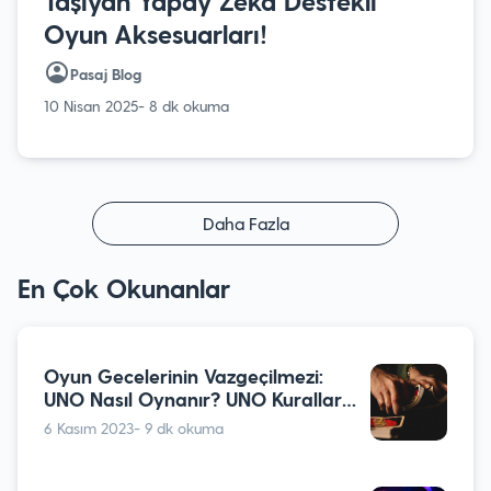
Taşıyan Yapay Zeka Destekli
Oyun Aksesuarları!
Pasaj Blog
10 Nisan 2025
- 8 dk okuma
Daha Fazla
En Çok Okunanlar
Oyun Gecelerinin Vazgeçilmezi:
UNO Nasıl Oynanır? UNO Kuralları
Nelerdir?
6 Kasım 2023
- 9 dk okuma