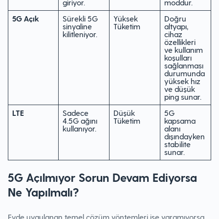
giriyor.
moddur.
5G Açık
Sürekli 5G
Yüksek
Doğru
sinyaline
Tüketim
altyapı,
kilitleniyor.
cihaz
özellikleri
ve kullanım
koşulları
sağlanması
durumunda
yüksek hız
ve düşük
ping sunar.
LTE
Sadece
Düşük
5G
4.5G ağını
Tüketim
kapsama
kullanıyor.
alanı
dışındayken
stabilite
sunar.
5G Açılmıyor Sorun Devam Ediyorsa
Ne Yapılmalı?
Evde uygulanan temel çözüm yöntemleri işe yaramıyorsa