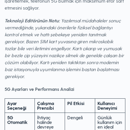
işaretlemek, telefonun 5G bulmak için maksimum efor sarf
etmesini sağlıyor.
Teknoloji Editörünün Notu:
Yazılımsal müdahaleler sonuç
vermediğinde, yukarıdaki önerilerle fiziksel bağlantıyı
kontrol etmek ve hattı şebekeye yeniden tanıtmak
gerekiyor. Bazen SIM kart yuvasına giren mikroskobik
tozlar bile veri iletimini engelliyor. Kartı çıkarıp ve yumuşak
bir bezle çip yüzeyini nazikçe silmek de genelde çalışan bir
çözüm olabiliyor. Kartı yeniden taktıktan sonra modemin
baz istasyonuyla uyumlanma işlemini baştan başlatması
gerekiyor.
5G Ayarları ve Performans Analizi
Ayar
Çalışma
Pil Etkisi
Kullanıcı
Seçeneği
Prensibi
Deneyimi
5G
İhtiyaç
Dengeli
Günlük
Otomatik
halinde
kullanım için
devreye
en ideal