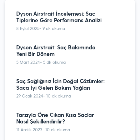
Dyson Airstrait İncelemesi: Saç
Tiplerine Göre Performans Analizi
Dyson Airstrait İncelemesi: Saç
8 Eylül 2025
- 9 dk okuma
Tiplerine Göre Performans Analizi
8 Eylül 2025
- 9 dk okuma
Keratin Bakımı Hakkında Bilmeniz
Gerekenler
Dyson Airstrait: Saç Bakımında
9 Kasım 2023
- 10 dk okuma
Yeni Bir Dönem
5 Mart 2024
- 5 dk okuma
Her An Kuaförden Yeni Çıkmış Gibi:
Dyson Airwrap
Saç Sağlığınız İçin Doğal Çözümler:
Saça İyi Gelen Bakım Yağları
11 Ekim 2022
- 9 dk okuma
29 Ocak 2024
- 10 dk okuma
Saç Maşasıyla Yapılabilecek En
Güzel Modeller
Tarzıyla Öne Çıkan Kısa Saçlar
Nasıl Şekillendirilir?
19 Mayıs 2022
- 9 dk okuma
11 Aralık 2023
- 10 dk okuma