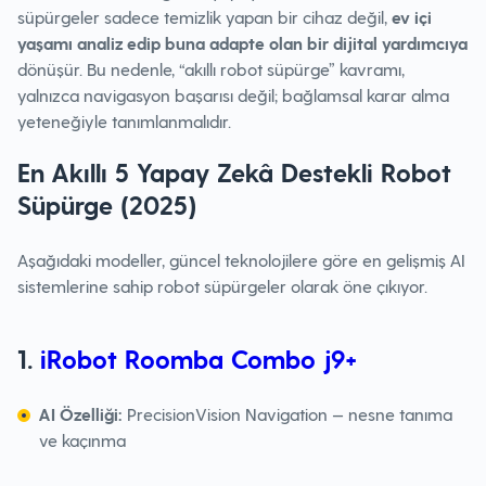
süpürgeler sadece temizlik yapan bir cihaz değil,
ev içi
yaşamı analiz edip buna adapte olan bir dijital yardımcıya
dönüşür. Bu nedenle, “akıllı robot süpürge” kavramı,
yalnızca navigasyon başarısı değil; bağlamsal karar alma
yeteneğiyle tanımlanmalıdır.
En Akıllı 5 Yapay Zekâ Destekli Robot
Süpürge (2025)
Aşağıdaki modeller, güncel teknolojilere göre en gelişmiş AI
sistemlerine sahip robot süpürgeler olarak öne çıkıyor.
1.
iRobot Roomba Combo j9+
AI Özelliği:
PrecisionVision Navigation — nesne tanıma
ve kaçınma