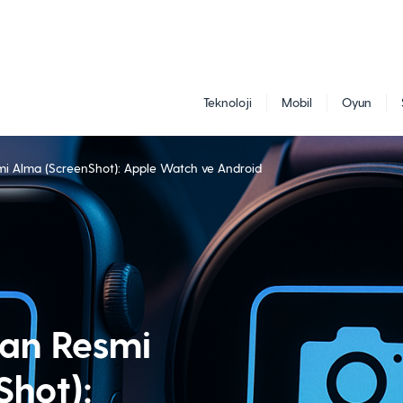
Teknoloji
Mobil
Oyun
smi Alma (ScreenShot): Apple Watch ve Android
kran Resmi
Shot):