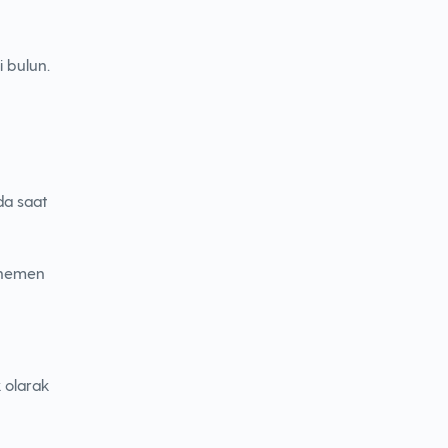
 bulun.
da saat
 hemen
 olarak