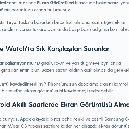
ümler
sekmesinde
Ekran Görüntüleri
klasörüne bakarsanız, yeni
iğiniz görüntüyü orada bulursunuz.
Bir Tüyo
: Tuşlara basarken biraz hızlı olmanız lazım. Eğer ekran
sü alınmıyorsa, tuşlara aynı anda basıp basmadığınızı kontrol ed
e Watch’ta Sık Karşılaşılan Sorunlar
ar çalışmıyor mu?
Digital Crown ve yan düğmeye aynı anda
ığınızdan emin olun. Bazen saatin kilidinin açık olması da gerekebi
üntü kaydedilmedi mi?
iPhone’unuzun depolama alanını kontrol 
 bir telefon, ekran görüntülerini kaydetmeyi reddedebilir.
oid Akıllı Saatlerde Ekran Görüntüsü Alm
 dünyası, Apple’a kıyasla biraz daha renkli ve çeşitli. Samsung 
tan Wear OS tabanlı saatlere kadar her cihazda ekran görüntü