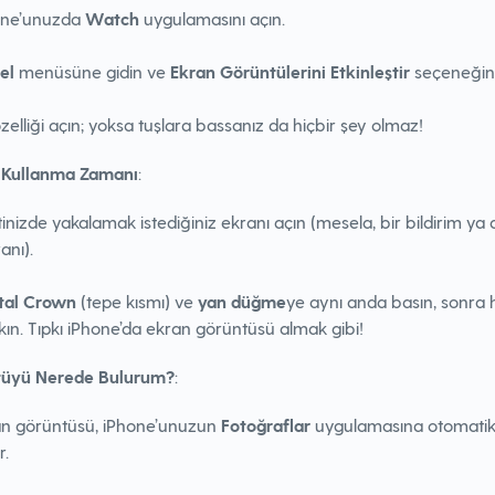
one’unuzda
Watch
uygulamasını açın.
el
menüsüne gidin ve
Ekran Görüntülerini Etkinleştir
seçeneğini
zelliği açın; yoksa tuşlara bassanız da hiçbir şey olmaz!
ı Kullanma Zamanı
:
inizde yakalamak istediğiniz ekranı açın (mesela, bir bildirim ya 
anı).
ital Crown
(tepe kısmı) ve
yan düğme
ye aynı anda basın, sonra
kın. Tıpkı iPhone’da ekran görüntüsü almak gibi!
üyü Nerede Bulurum?
:
an görüntüsü, iPhone’unuzun
Fotoğraflar
uygulamasına otomatik
r.