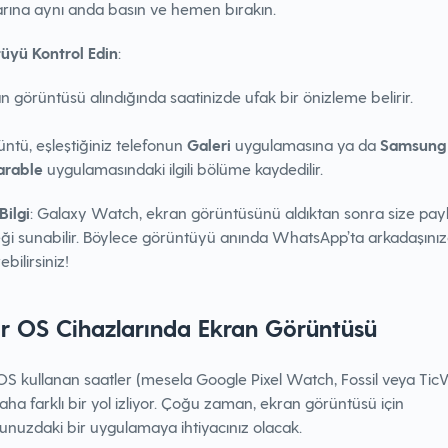
arına aynı anda basın ve hemen bırakın.
üyü Kontrol Edin
:
n görüntüsü alındığında saatinizde ufak bir önizleme belirir.
ntü, eşleştiğiniz telefonun
Galeri
uygulamasına ya da
Samsung
rable
uygulamasındaki ilgili bölüme kaydedilir.
Bilgi
: Galaxy Watch, ekran görüntüsünü aldıktan sonra size pa
ği sunabilir. Böylece görüntüyü anında WhatsApp’ta arkadaşını
bilirsiniz!
 OS Cihazlarında Ekran Görüntüsü
S kullanan saatler (mesela Google Pixel Watch, Fossil veya Ti
aha farklı bir yol izliyor. Çoğu zaman, ekran görüntüsü için
unuzdaki bir uygulamaya ihtiyacınız olacak.