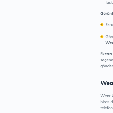
tuşl
Görünt
Ekra
Görü
Wea
Ekstra 
seçene
göndere
Wear
Wear O
biraz d
telefon