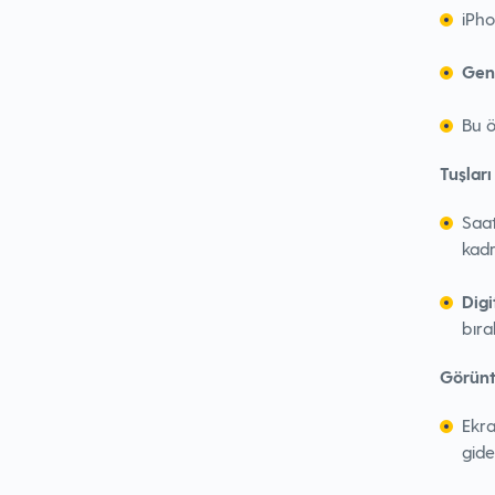
iPh
Gen
Bu ö
Tuşlar
Saat
kadr
Dig
bıra
Görünt
Ekr
gide