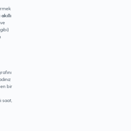
ermek
a
akıllı
 ve
gibi)
m
rafını
adınız
en bir
ı saat,