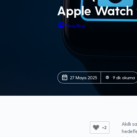
Apple Watch 
Pasaj Blog
27 Mayıs 2025
9 dk okuma
Akıllı 
+2
hedefle