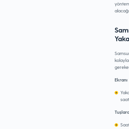
yöntemi
alacağı
Sams
Yak
Samsun
kolayla
gereke
Ekranı
Yaka
saat
Tuşlar
Saat