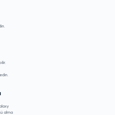
in.
lir.
edin.
a
Galaxy
sü alma