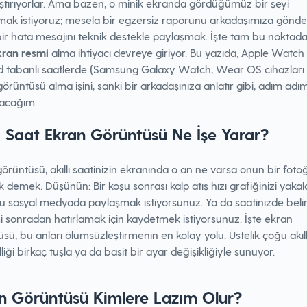
aştırıyorlar. Ama bazen, o minik ekranda gördüğümüz bir şeyi
mak istiyoruz; mesela bir egzersiz raporunu arkadaşımıza gönd
bir hata mesajını teknik destekle paylaşmak. İşte tam bu noktad
kran resmi
alma ihtiyacı devreye giriyor. Bu yazıda, Apple Watch
d tabanlı saatlerde (Samsung Galaxy Watch, Wear OS cihazları 
örüntüsü alma işini, sanki bir arkadaşınıza anlatır gibi, adım adı
yacağım.
lı Saat Ekran Görüntüsü Ne İşe Yarar?
örüntüsü, akıllı saatinizin ekranında o an ne varsa onun bir fotoğ
demek. Düşünün: Bir koşu sonrası kalp atış hızı grafiğinizi yakal
u sosyal medyada paylaşmak istiyorsunuz. Ya da saatinizde belir
mi sonradan hatırlamak için kaydetmek istiyorsunuz. İşte ekran
sü, bu anları ölümsüzleştirmenin en kolay yolu. Üstelik çoğu akıll
liği birkaç tuşla ya da basit bir ayar değişikliğiyle sunuyor.
n Görüntüsü Kimlere Lazım Olur?