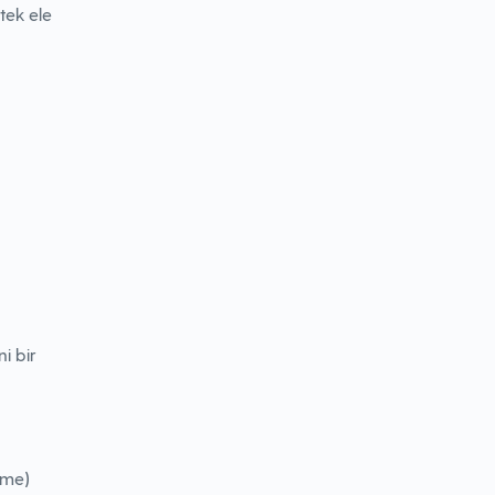
tek ele
ni bir
ğme)