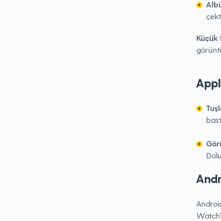
Alb
çekt
Küçük 
görüntü
Appl
Tuşl
bast
Gör
Dolu
Andr
Android
Watch’