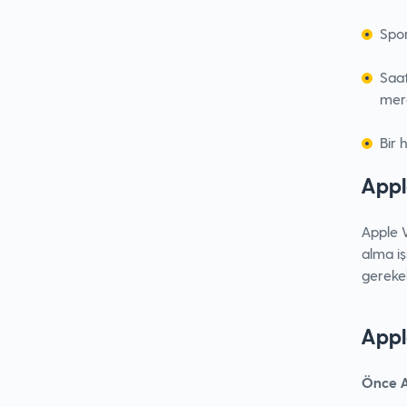
Spor
Saat
mera
Bir 
Appl
Apple W
alma iş
gerekeb
Appl
Önce A