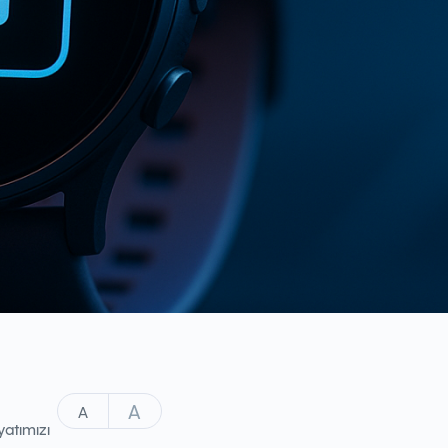
A
A
yatımızı