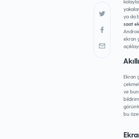
kolayl
yakala
ya da 
saat e
Androi
ekran g
açıkla
Akıl
Ekran g
çekmek 
ve bun
bildiri
görüntü
bu özel
Ekra