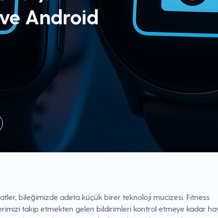
ve Android
saatler, bileğimizde adeta küçük birer teknoloji mucizesi. Fitness
rimizi takip etmekten gelen bildirimleri kontrol etmeye kadar ha