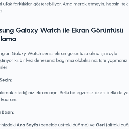
 ufak farklılıklar gösterebiliyor. Ama merak etmeyin, hepsini tek 
z.
ung Galaxy Watch ile Ekran Görüntüsü
alama
g’un Galaxy Watch serisi, ekran görüntüsü alma işini öyle
ştırıyor ki, bir kez deneseniz bağımlısı olabilirsiniz. İşte yapmanız
nler:
 Seçin
:
lamak istediğiniz ekranı açın. Belki bir egzersiz özeti, belki de ye
 kadranı.
a Basın
:
inizdeki
Ana Sayfa
(genelde üstteki düğme) ve
Geri
(alttaki dü