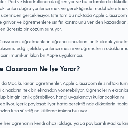
ler iPad ve Mac kullanarak öğreniyor ve bu ortamlarda dikkatler
ak, onları doğru yönlendirmek ve gerektiğinde müdahale etmek d
r üzerinden gerçekleşiyor. İşte tam bu noktada Apple Classroom
 giriyor ve öğretmenlere sınıfın kontrolünü yeniden kazandıran, 
n ücretsiz bir çözüm sunuyor.
lassroom, öğretmenlerin öğrenci cihazlarını anlık olarak yönetm
akışını istediği şekilde yönlendirmesini ve öğrencilerin odaklanma
asını mümkün kılan bir Apple uygulaması.
e Classroom Ne İşe Yarar?
 da Mac kullanan öğretmenler, Apple Classroom ile sınıftaki tüm
 cihazlarını tek bir ekrandan yönetebiliyor. Öğrencilerin ekranla
lup bittiğini anlık görebiliyor, hangi uygulamayı kullanacaklarını
yebiliyor, içerik paylaşabiliyor hatta gerektiğinde dikkatlerini top
hazları kısa süreliğine kilitleme imkanı buluyor.
le her öğrencinin kendi cihazı olduğu ya da paylaşımlı iPad kullan