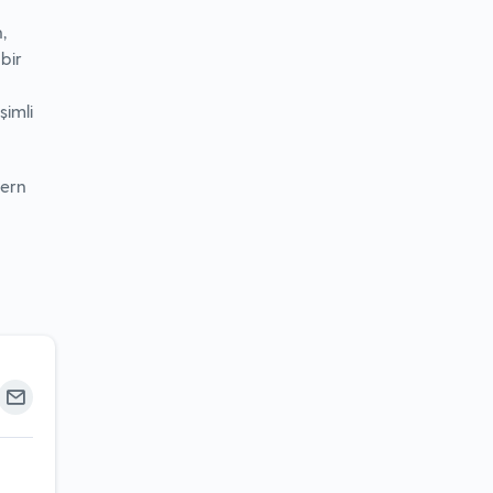
,
 bir
şimli
dern