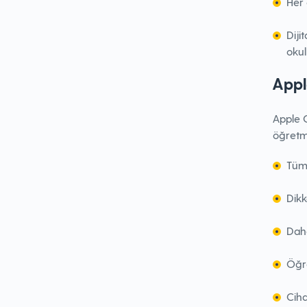
Her 
Diji
okul
Appl
Apple 
öğretm
Tüm 
Dikk
Daha
Öğre
Ciha