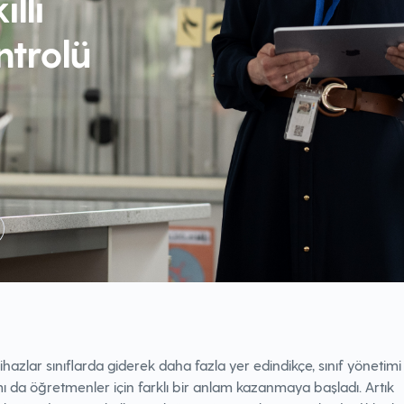
ıllı
trolü
 cihazlar sınıflarda giderek daha fazla yer edindikçe, sınıf yönetimi
 da öğretmenler için farklı bir anlam kazanmaya başladı. Artık