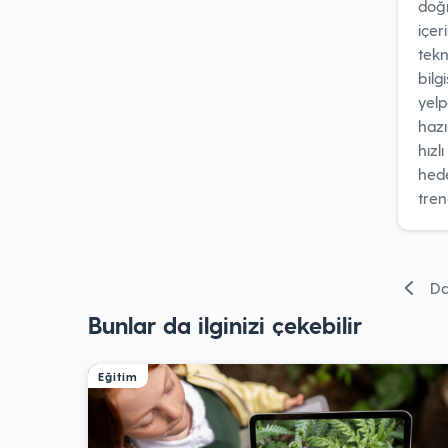
doğr
içer
tekn
bilg
yelp
hazı
hızl
hede
tren
Yazı
Da
gezinm
Bunlar da ilginizi çekebilir
Eğitim