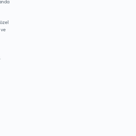
 anda
özel
 ve
.