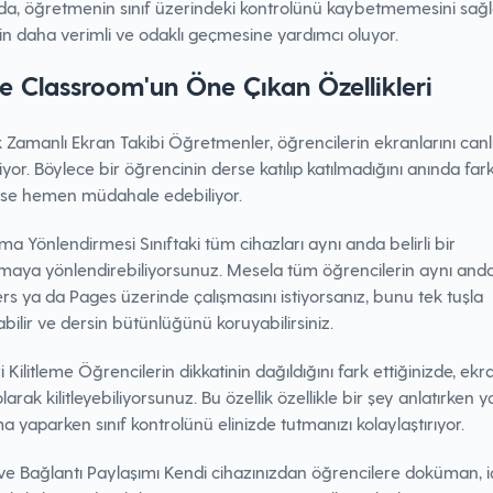
rda, öğretmenin sınıf üzerindeki kontrolünü kaybetmemesini sağ
in daha verimli ve odaklı geçmesine yardımcı oluyor.
e Classroom'un Öne Çıkan Özellikleri
Zamanlı Ekran Takibi Öğretmenler, öğrencilerin ekranlarını canl
iyor. Böylece bir öğrencinin derse katılıp katılmadığını anında far
rse hemen müdahale edebiliyor.
a Yönlendirmesi Sınıftaki tüm cihazları aynı anda belirli bir
maya yönlendirebiliyorsunuz. Mesela tüm öğrencilerin aynı and
 ya da Pages üzerinde çalışmasını istiyorsanız, bunu tek tuşla
bilir ve dersin bütünlüğünü koruyabilirsiniz.
ri Kilitleme Öğrencilerin dikkatinin dağıldığını fark ettiğinizde, ekr
olarak kilitleyebiliyorsunuz. Bu özellik özellikle bir şey anlatırken 
a yaparken sınıf kontrolünü elinizde tutmanızı kolaylaştırıyor.
ve Bağlantı Paylaşımı Kendi cihazınızdan öğrencilere doküman, i