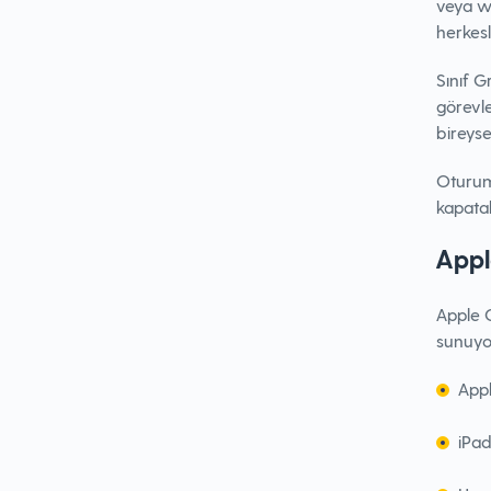
veya we
herkes
Sınıf G
görevle
bireyse
Oturum
kapatab
Appl
Apple C
sunuyo
Appl
iPa