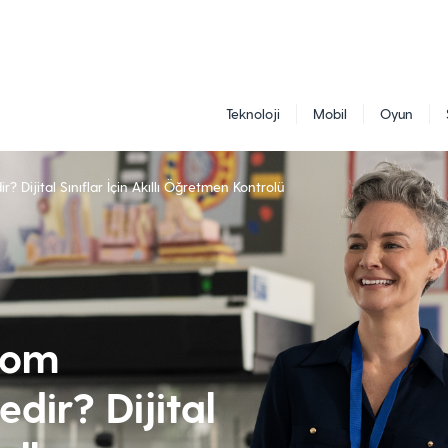
Teknoloji
Mobil
Oyun
 Dijital Sınıflar İçin Akıllı Öğretmen Kontrolü
oom
dir? Dijital