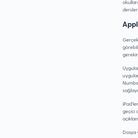
okulla
dersler
Appl
Gerçek 
görebil
gereki
Uygulam
uygula
Numbers
sağlaya
iPad'le
geçici 
açıklam
Dosya 