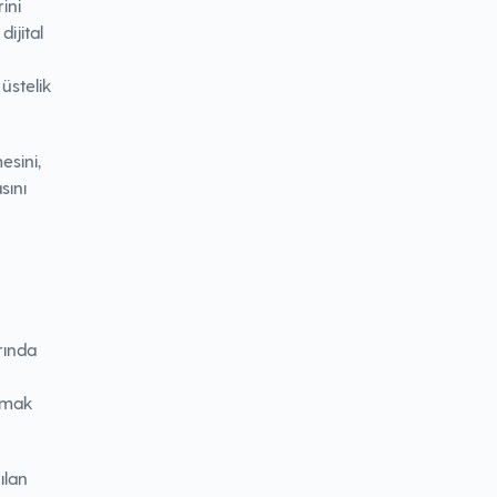
ini
ijital
üstelik
esini,
sını
rında
lamak
ılan