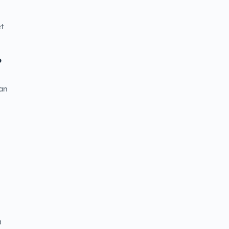
et
?
an
a