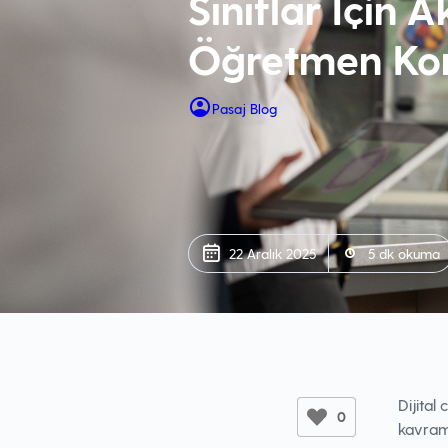
Sınıflar İçin Ak
Öğretmen Kon
Pasaj Blog
22 Aralık 2025
5 dk okuma
Dijital
0
kavramı