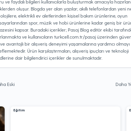
u ve faydalı bilgileri kullanıcılarla buluşturmak amacıyla hazırla
iklerden oluşur. Blogda yer alan yazılar; akıllı telefonlardan yeni ne
olojilere, elektrikli ev aletlerinden kişisel bakım ürünlerine, oyun
isayarlarından spor, müzik ve hobi ürünlerine kadar geniş bir ürü
azesini kapsar. Buradaki içerikler; Pasaj Blog editör ekibi tarafın
rlanmakta ve kullanıcıların turkcell.com.tr/pasaj üzerinden güvenl
ı ve avantajlı bir alışveriş deneyimi yaşamalarına yardımcı olmayı
flemektedir. Ürün karşılaştırmaları, alışveriş ipuçları ve teknoloji
dlerine dair bilgilendirici içerikler de sunulmaktadır.
ha Eski
Daha Y
esi
Eğitim