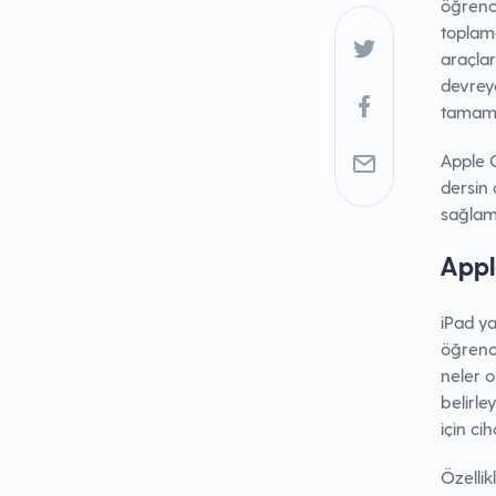
öğrenci
toplam
araçla
devreye
tamame
Apple C
dersin 
sağlam
Appl
iPad ya
öğrenci
neler o
belirle
için ci
Özellik