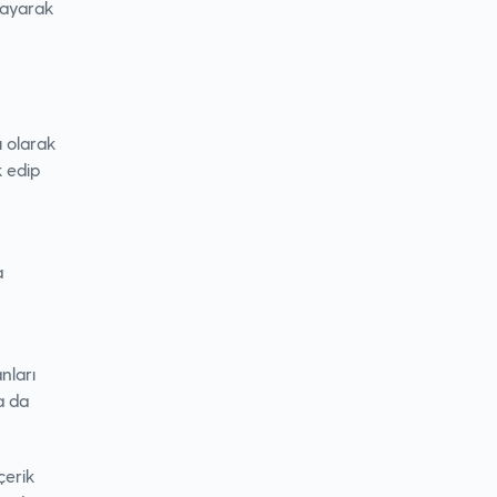
layarak
ı olarak
k edip
a
anları
ya da
çerik