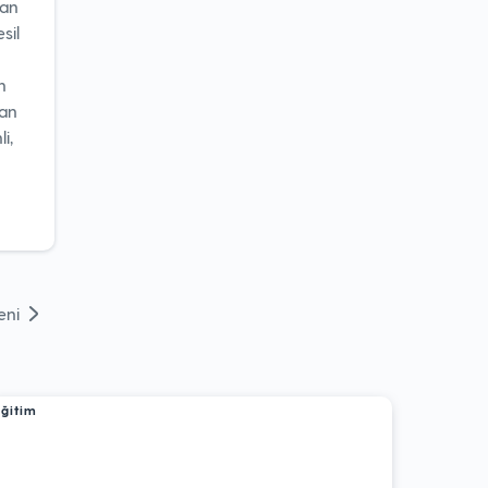
nan
sil
n
dan
i,
eni
Eğitim