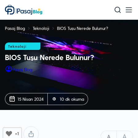
Teknoloji
Pasaj Blog
Teknoloji
BIOS Tuşu Nerede Bulunur?
Mobil
Oyun
Teknoloji
BIOS Tuşu Nerede Bulunur?
Sağlık & Bakım
Pasaj Blog
Ev & Yaşam
Akıllı Ev
Eğitim
15 Nisan 2024
10 dk okuma
+1
A
A