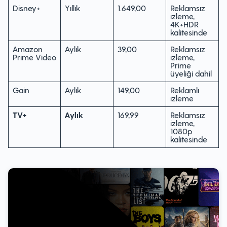
Disney+
Yıllık
1.649,00
Reklamsız
izleme,
4K+HDR
kalitesinde
Amazon
Aylık
39,00
Reklamsız
Prime Video
izleme,
Prime
üyeliği dahil
Gain
Aylık
149,00
Reklamlı
izleme
TV+
Aylık
169,99
Reklamsız
izleme,
1080p
kalitesinde