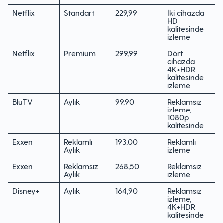
Netflix
Standart
229,99
İki cihazda
HD
kalitesinde
izleme
Netflix
Premium
299,99
Dört
cihazda
4K+HDR
kalitesinde
izleme
BluTV
Aylık
99,90
Reklamsız
izleme,
1080p
kalitesinde
Exxen
Reklamlı
193,00
Reklamlı
Aylık
izleme
Exxen
Reklamsız
268,50
Reklamsız
Aylık
izleme
Disney+
Aylık
164,90
Reklamsız
izleme,
4K+HDR
kalitesinde