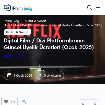
Teknoloji
Pasaj Blog
Kültür & Sanat
Mobil
Dijital Film / Dizi Platformlarının Güncel Üyelik Ücretleri (Ocak 2025)
Kültür & Sanat
Oyun
Dijital Film / Dizi Platformlarının
Sağlık & Bakım
Güncel Üyelik Ücretleri (Ocak 2025)
Ev & Yaşam
Pasaj Blog
Akıllı Ev
Eğitim
4 Ocak 2025
5 dk okuma
+12
A
A