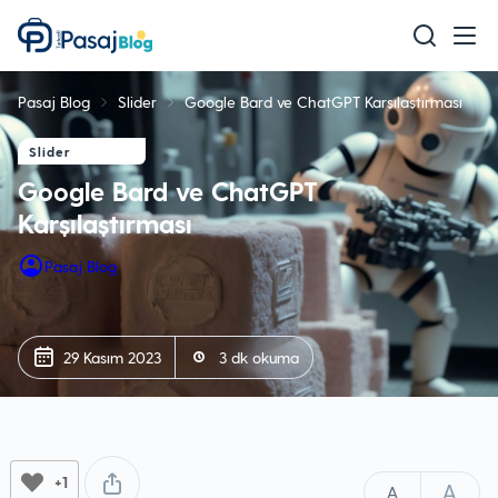
Teknoloji
Pasaj Blog
Slider
Google Bard ve ChatGPT Karşılaştırması
Mobil
Slider
Oyun
Google Bard ve ChatGPT
Sağlık & Bakım
Karşılaştırması
Ev & Yaşam
Pasaj Blog
Akıllı Ev
Eğitim
29 Kasım 2023
3 dk okuma
+1
A
A