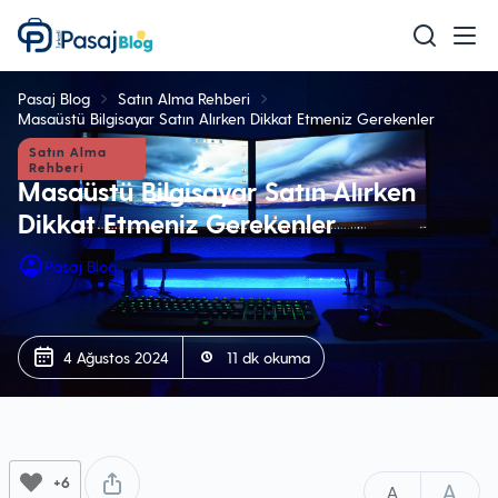
Teknoloji
Pasaj Blog
Satın Alma Rehberi
Mobil
Masaüstü Bilgisayar Satın Alırken Dikkat Etmeniz Gerekenler
Satın Alma
Oyun
Rehberi
Masaüstü Bilgisayar Satın Alırken
Sağlık & Bakım
Dikkat Etmeniz Gerekenler
Ev & Yaşam
Pasaj Blog
Akıllı Ev
Eğitim
4 Ağustos 2024
11 dk okuma
+6
A
A