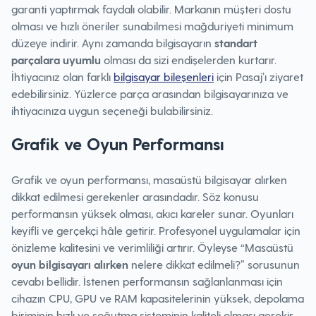
garanti yaptırmak faydalı olabilir. Markanın müşteri dostu
olması ve hızlı öneriler sunabilmesi mağduriyeti minimum
düzeye indirir. Aynı zamanda bilgisayarın
standart
parçalara uyumlu
olması da sizi endişelerden kurtarır.
İhtiyacınız olan farklı
bilgisayar bileşenleri
için Pasaj’ı ziyaret
edebilirsiniz. Yüzlerce parça arasından bilgisayarınıza ve
ihtiyacınıza uygun seçeneği bulabilirsiniz.
Grafik ve Oyun Performansı
Grafik ve oyun performansı, masaüstü bilgisayar alırken
dikkat edilmesi gerekenler arasındadır. Söz konusu
performansın yüksek olması, akıcı kareler sunar. Oyunları
keyifli ve gerçekçi hâle getirir. Profesyonel uygulamalar için
önizleme kalitesini ve verimliliği artırır. Öyleyse “Masaüstü
oyun bilgisayarı alırken
nelere dikkat edilmeli?” sorusunun
cevabı bellidir. İstenen performansın sağlanlanması için
cihazın CPU, GPU ve RAM kapasitelerinin yüksek, depolama
biriminin hızlı ve soğutma sisteminin kaliteli olması gerekir.