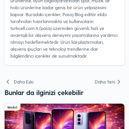
ürünlerine, oyun bilgisayarlarından spor, müzik ve
hobi ürünlerine kadar geniş bir ürün yelpazesini
kapsar. Buradaki içerikler; Pasaj Blog editör ekibi
tarafından hazırlanmakta ve kullanıcıların
turkcell.com.tr/pasaj üzerinden güvenli, hızlı ve
avantajlı bir alışveriş deneyimi yaşamalarına yardımcı
olmayı hedeflemektedir. Ürün karşılaştırmaları,
alışveriş ipuçları ve teknoloji trendlerine dair
bilgilendirici içerikler de sunulmaktadır.
Yazı
Daha Eski
Daha Yeni
gezinmesi
Bunlar da ilginizi çekebilir
Mobil