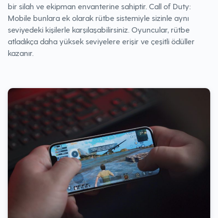
bir silah ve ekipman envanterine sahiptir. Call of Duty:
Mobile bunlara ek olarak rütbe sistemiyle sizinle aynı
seviyedeki kişilerle karşılaşabilirsiniz. Oyuncular, rütbe
atladıkça daha yüksek seviyelere erişir ve çeşitli ödüller
kazanır.