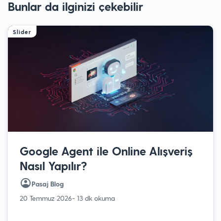
Bunlar da ilginizi çekebilir
Slider
Google Agent ile Online Alışveriş
Nasıl Yapılır?
Pasaj Blog
20 Temmuz 2026
- 13 dk okuma