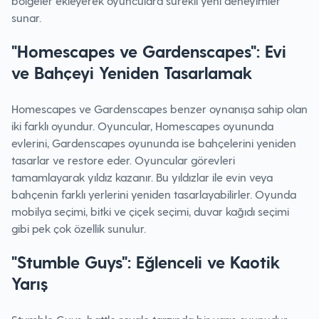
bölgeler ekleyerek oyunculara sürekli yeni deneyimler
sunar.
"Homescapes ve Gardenscapes": Evi
ve Bahçeyi Yeniden Tasarlamak
Homescapes ve Gardenscapes benzer oynanışa sahip olan
iki farklı oyundur. Oyuncular, Homescapes oyununda
evlerini, Gardenscapes oyununda ise bahçelerini yeniden
tasarlar ve restore eder. Oyuncular görevleri
tamamlayarak yıldız kazanır. Bu yıldızlar ile evin veya
bahçenin farklı yerlerini yeniden tasarlayabilirler. Oyunda
mobilya seçimi, bitki ve çiçek seçimi, duvar kağıdı seçimi
gibi pek çok özellik sunulur.
"Stumble Guys": Eğlenceli ve Kaotik
Yarış