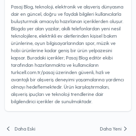
Pasaj Blog, teknoloji, elektronik ve alışveriş dünyasına
dair en güncel, doğru ve faydalı bilgileri kullanıcılarla
buluşturmak amacıyla hazırlanan içeriklerden oluşur.
Blogda yer alan yazılar; akıllı telefonlardan yeni nesil
teknolojilere, elektrikli ev aletlerinden kişisel bakım
ürünlerine, oyun bilgisayarlarından spor, müzik ve
hobi ürünlerine kadar geniş bir ürün yelpazesini
kapsar. Buradaki içerikler; Pasaj Blog editör ekibi
tarafından hazırlanmakta ve kullanıcıların
turkcell.com.tr/pasaj üzerinden güvenli, hızlı ve
avantajlı bir alışveriş deneyimi yaşamalarına yardımcı
olmayı hedeflemektedir. Ürün karşılaştırmaları,
alışveriş ipuçları ve teknoloji trendlerine dair
bilgilendirici içerikler de sunulmaktadır.
Yazı
Daha Eski
Daha Yeni
gezinmesi