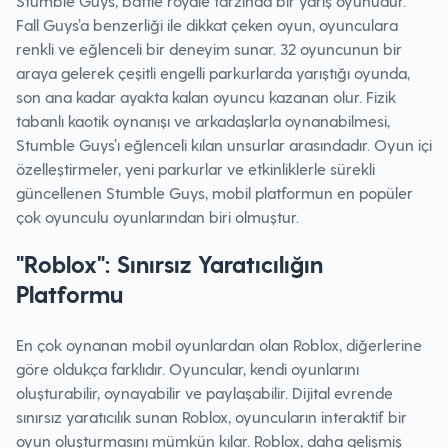
Stumble Guys, battle royale tarzında bir yarış oyunudur.
Fall Guys’a benzerliği ile dikkat çeken oyun, oyunculara
renkli ve eğlenceli bir deneyim sunar. 32 oyuncunun bir
araya gelerek çeşitli engelli parkurlarda yarıştığı oyunda,
son ana kadar ayakta kalan oyuncu kazanan olur. Fizik
tabanlı kaotik oynanışı ve arkadaşlarla oynanabilmesi,
Stumble Guys’ı eğlenceli kılan unsurlar arasındadır. Oyun içi
özelleştirmeler, yeni parkurlar ve etkinliklerle sürekli
güncellenen Stumble Guys, mobil platformun en popüler
çok oyunculu oyunlarından biri olmuştur.
"Roblox": Sınırsız Yaratıcılığın
Platformu
En çok oynanan mobil oyunlardan olan Roblox, diğerlerine
göre oldukça farklıdır. Oyuncular, kendi oyunlarını
oluşturabilir, oynayabilir ve paylaşabilir. Dijital evrende
sınırsız yaratıcılık sunan Roblox, oyuncuların interaktif bir
oyun oluşturmasını mümkün kılar. Roblox, daha gelişmiş