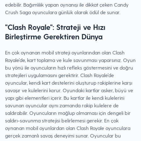
edebilir. Bağımlılık yapan oynanışı ile dikkat çeken Candy
Crush Saga oyunculara günlük olarak ödül de sunar.
"Clash Royale": Strateji ve Hızı
Birleştirme Gerektiren Dünya
En çok oynanan mobil strateji oyunlarından olan Clash
Royale’de, kart toplama ve kule savunması yaparsınız. Oyun
bu yönü ile oyuncuların hızlı refleks göstermesini ve doğru
stratejileri uygulamasını gerektirir. Clash Royale’de
oyuncular, kendi kart destelerini oluşturup rakiplerine karşı
savaşır ve kulelerini korur. Oyundaki kartlar asker, büyü ve
yapı gibi elementleri içerir. Bu kartlar ile kendi kulelerini
savunan oyuncular aynı zamanda rakip kulelere de
saldırabilir. Oyuncuların mağlup olmaması için dengeli bir
saldırı-savunma stratejisi belirlemesi gerekir. En çok
oynanan mobil oyunlardan olan Clash Royale oyunculara
gerçek zamanlı savaş deneyimi sunar. Oyuncular bu