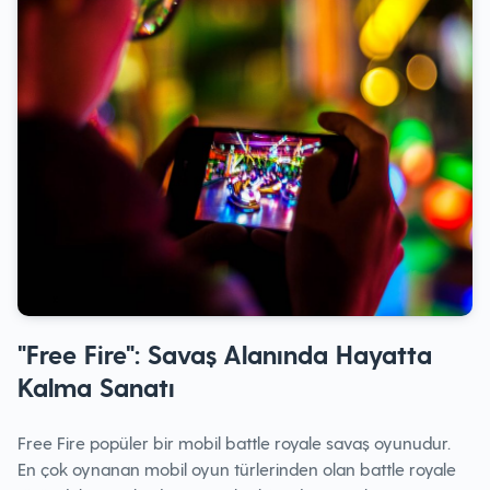
"Free Fire": Savaş Alanında Hayatta
Kalma Sanatı
Free Fire popüler bir mobil battle royale savaş oyunudur.
En çok oynanan mobil oyun türlerinden olan battle royale