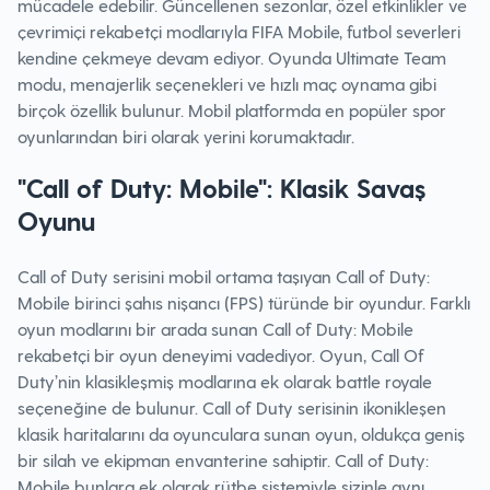
mücadele edebilir. Güncellenen sezonlar, özel etkinlikler ve
çevrimiçi rekabetçi modlarıyla FIFA Mobile, futbol severleri
kendine çekmeye devam ediyor. Oyunda Ultimate Team
modu, menajerlik seçenekleri ve hızlı maç oynama gibi
birçok özellik bulunur. Mobil platformda en popüler spor
oyunlarından biri olarak yerini korumaktadır.
"Call of Duty: Mobile": Klasik Savaş
Oyunu
Call of Duty serisini mobil ortama taşıyan Call of Duty:
Mobile birinci şahıs nişancı (FPS) türünde bir oyundur. Farklı
oyun modlarını bir arada sunan Call of Duty: Mobile
rekabetçi bir oyun deneyimi vadediyor. Oyun, Call Of
Duty’nin klasikleşmiş modlarına ek olarak battle royale
seçeneğine de bulunur. Call of Duty serisinin ikonikleşen
klasik haritalarını da oyunculara sunan oyun, oldukça geniş
bir silah ve ekipman envanterine sahiptir. Call of Duty:
Mobile bunlara ek olarak rütbe sistemiyle sizinle aynı