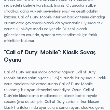
seviyedeki kişilerle karşılaşabilirsiniz. Oyuncular, rütbe
atladıkça daha yüksek seviyelere erişir ve çeşitli ödüller
kazanır. Call of Duty: Mobile internet bağlantısının olmadığı
durumlarda çevrimdışı olarak da oynanabilir. Oyunda, tek
oyunculu hikâye modu da yer alır. Düzenli olarak
güncellenen oyunda, oynanışı çeşitlendirmek için farklı
etkinlikler bulunur.
"Call of Duty: Mobile": Klasik Savaş
Oyunu
Call of Duty serisini mobil ortama taşıyan Call of Duty:
Mobile birinci şahıs nişancı (FPS) türünde bir oyundur. Farklı
oyun modlarını bir arada sunan Call of Duty: Mobile
rekabetçi bir oyun deneyimi vadediyor. Oyun, Call of
Duty’nin klasikleşmiş modlarına ek olarak battle royale
seçeneğine de sahiptir. Call of Duty serisinin ikonikleşen
klasik haritalarını da oyunculara sunan oyun, oldukça geniş