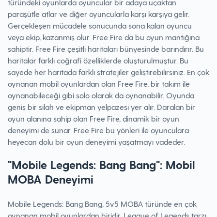
türündeki oyunlarda oyuncular bir adaya uçaktan
paraşütle atlar ve diğer oyuncularla karşı karşıya gelir.
Gerçekleşen mücadele sonucunda sona kalan oyuncu
veya ekip, kazanmış olur. Free Fire da bu oyun mantığına
sahiptir. Free Fire çeşitli haritaları bünyesinde barındırır. Bu
haritalar farklı coğrafi özelliklerde oluşturulmuştur. Bu
sayede her haritada farklı stratejiler geliştirebilirsiniz. En çok
oynanan mobil oyunlardan olan Free Fire, bir takım ile
oynanabileceği gibi solo olarak da oynanabilir. Oyunda
geniş bir silah ve ekipman yelpazesi yer alır. Daralan bir
oyun alanına sahip olan Free Fire, dinamik bir oyun
deneyimi de sunar. Free Fire bu yönleri ile oyunculara
heyecan dolu bir oyun deneyimi yaşatmayı vadeder.
"Mobile Legends: Bang Bang": Mobil
MOBA Deneyimi
Mobile Legends: Bang Bang, 5v5 MOBA türünde en çok
oynanan mobil oyunlardan biridir. League of Legends tarzı