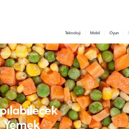
Teknoloji
Mobil
Oyun
 17 Harika Sulu Yemek Tarifi
pılabilecek
u Yemek