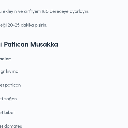
 ekleyin ve airfryer'ı 180 dereceye ayarlayın.
ği 20-25 dakika pişirin.
tli Patlıcan Musakka
eler:
 gr kıyma
et patlıcan
et soğan
et biber
det domates