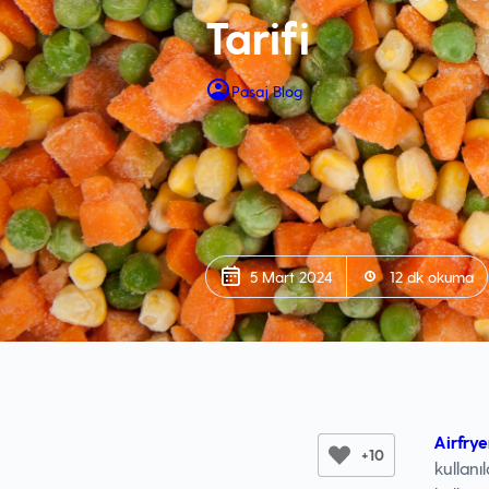
Tarifi
Pasaj Blog
5 Mart 2024
12 dk okuma
Airfrye
+10
kullanı