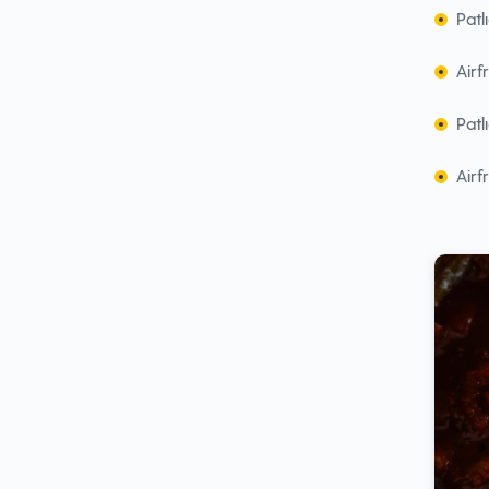
Patl
Airf
Patl
Airf