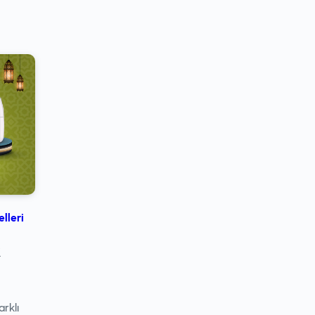
lleri
k
arklı