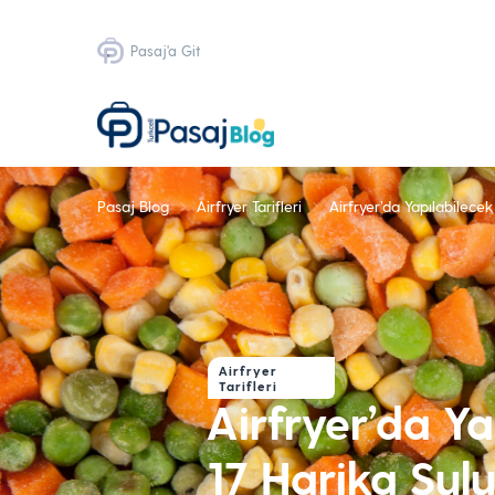
Pasaj'a Git
Pasaj Blog
Airfryer Tarifleri
Airfryer’da Yapılabilecek
Airfryer
Tarifleri
Airfryer’da Ya
17 Harika Sul