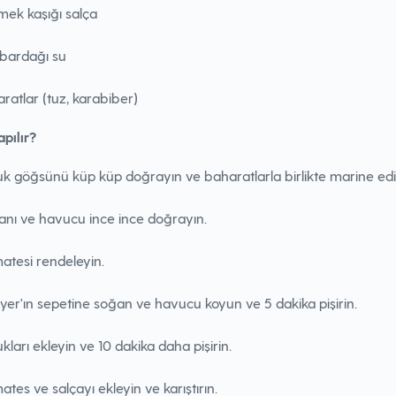
mek kaşığı salça
 bardağı su
ratlar (tuz, karabiber)
apılır?
k göğsünü küp küp doğrayın ve baharatlarla birlikte marine edi
nı ve havucu ince ince doğrayın.
tesi rendeleyin.
ryer'ın sepetine soğan ve havucu koyun ve 5 dakika pişirin.
kları ekleyin ve 10 dakika daha pişirin.
tes ve salçayı ekleyin ve karıştırın.