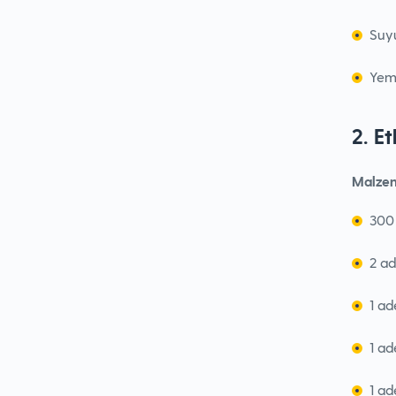
Suyu
Yeme
2. E
Malzem
300
2 ad
1 ad
1 ad
1 a