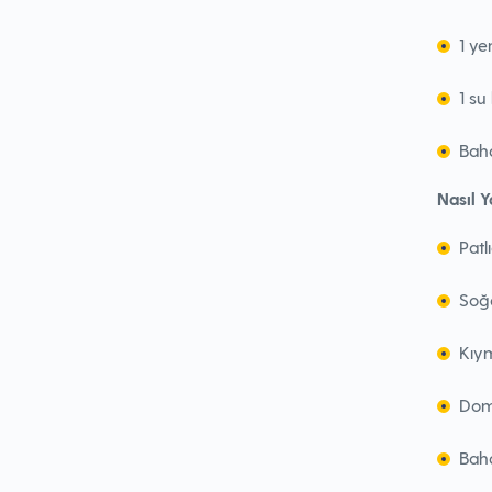
1 ye
1 su
Baha
Nasıl Y
Patl
Soğa
Kıym
Doma
Baha