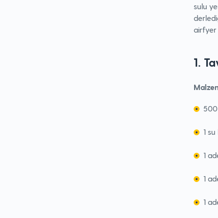
sulu ye
derledi
airfyer 
1. T
Malzem
500
1 su
1 ad
1 ad
1 a