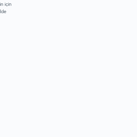
in için
ilde