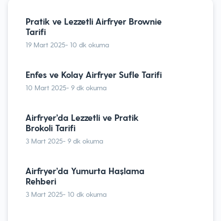
Airfryer ile Mantar Tarifleri
14 Nisan 2024
- 6 dk okuma
Pratik ve Lezzetli Airfryer Brownie
Tarifi
19 Mart 2025
- 10 dk okuma
Airfryer’da Yiyecek Pişirme Süreleri
ve Dereceleri
Enfes ve Kolay Airfryer Sufle Tarifi
17 Mayıs 2024
- 9 dk okuma
10 Mart 2025
- 9 dk okuma
Airfryer’da Tavuk Kanat Tarifi: Çıtır
Airfryer’da Lezzetli ve Pratik
Çıtır Lezzet
Brokoli Tarifi
6 Mart 2024
- 7 dk okuma
3 Mart 2025
- 9 dk okuma
Airfryer’da Patates Kızartması
Airfryer’da Yumurta Haşlama
Tarifi
Rehberi
5 Mart 2024
- 8 dk okuma
3 Mart 2025
- 10 dk okuma