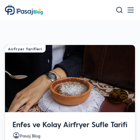
Teknoloji
Mobil
Oyun
Airfryer Tarifleri
Sağlık & Bakım
Ev & Yaşam
Akıllı Ev
Eğitim
Enfes ve Kolay Airfryer Sufle Tarifi
Pasaj Blog