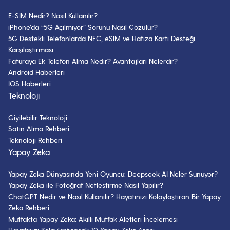
Airfryer’da Meyve Kurutma İpuçları
E-SIM Nedir? Nasıl Kullanılır?
5 Mart 2024
- 8 dk okuma
iPhone’da “5G Açılmıyor” Sorunu Nasıl Çözülür?
5G Destekli Telefonlarda NFC, eSIM ve Hafıza Kartı Desteği
Karşılaştırması
Airfryer’da Karnıyarık Tarifi
Faturaya Ek Telefon Alma Nedir? Avantajları Nelerdir?
Android Haberleri
6 Mart 2024
- 4 dk okuma
IOS Haberleri
Teknoloji
Giyilebilir Teknoloji
Airfryer’da Yumurta Haşlama
Rehberi
Satın Alma Rehberi
Teknoloji Rehberi
3 Mart 2025
- 10 dk okuma
Yapay Zeka
Yapay Zeka Dünyasında Yeni Oyuncu: Deepseek AI Neler Sunuyor?
Airfryer’da Lezzetli ve Pratik Pirinç
Yapay Zeka ile Fotoğraf Netleştirme Nasıl Yapılır?
Pilavı Tarifi
ChatGPT Nedir ve Nasıl Kullanılır? Hayatınızı Kolaylaştıran Bir Yapay
7 Mart 2024
- 4 dk okuma
Zeka Rehberi
Mutfakta Yapay Zeka: Akıllı Mutfak Aletleri İncelemesi