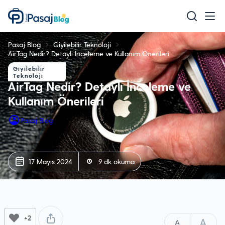
Teknoloji
Pasaj Blog
Giyilebilir Teknoloji
Mobil
AirTag Nedir? Detaylı İnceleme ve Kullanım Önerileri
Giyilebilir
Oyun
Teknoloji
AirTag Nedir? Detaylı İnceleme ve
Sağlık & Bakım
Kullanım Önerileri
Ev & Yaşam
Pasaj Blog
Akıllı Ev
Eğitim
17 Mayıs 2024
9 dk okuma
+2
A
A