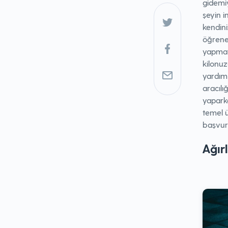
gidemiy
şeyin i
kendini
öğrene
yapmaya
kilonuz
yardım
aracılı
yaparke
temel 
başvura
Ağırl