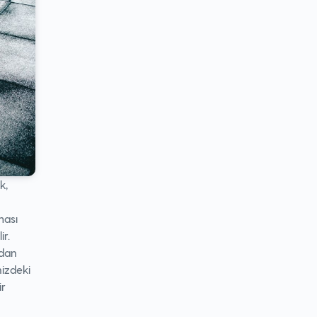
k,
ması
ir.
rdan
nizdeki
ir