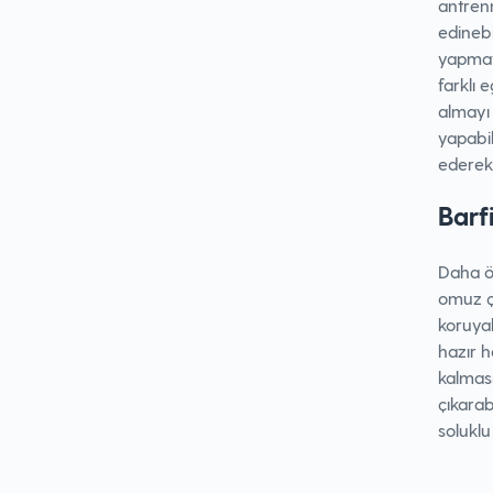
antrenm
edinebi
yapmayı
farklı 
almayı 
yapabil
ederek 
Barf
Daha ön
omuz ça
koruyab
hazır h
kalması
çıkarab
soluklu