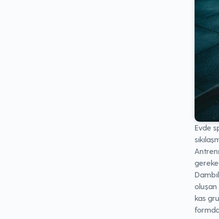
Evde s
sıkılaş
Antren
gereken
Dambıl 
oluşan 
kas grup
formda 