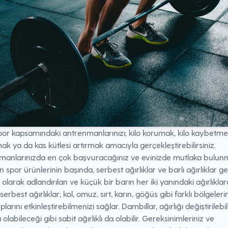
por kapsamındaki antrenmanlarınızı; kilo korumak, kilo kaybetme
mak ya da kas kütlesi artırmak amacıyla gerçekleştirebilirsiniz.
manlarınızda en çok başvuracağınız ve evinizde mutlaka bulun
 spor ürünlerinin başında, serbest ağırlıklar ve barlı ağırlıklar gel
olarak adlandırılan ve küçük bir barın her iki yanındaki ağırlıkla
serbest ağırlıklar; kol, omuz, sırt, karın, göğüs gibi farklı bölgeleri
larını etkinleştirebilmenizi sağlar. Dambıllar, ağırlığı değiştirilebil
olabileceği gibi sabit ağırlıklı da olabilir. Gereksinimleriniz ve