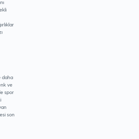
nı
ekli
rlıklar
zı
ne daha
enk ve
de spor
i
ıyan
esi son