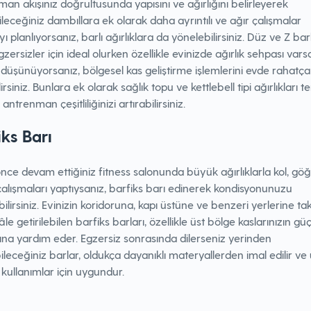
an akışınız doğrultusunda yapısını ve ağırlığını belirleyerek
leceğiniz dambıllara ek olarak daha ayrıntılı ve ağır çalışmalar
 planlıyorsanız, barlı ağırlıklara da yönelebilirsiniz. Düz ve Z barl
egzersizler için ideal olurken özellikle evinizde ağırlık sehpası var
düşünüyorsanız, bölgesel kas geliştirme işlemlerini evde rahatça
irsiniz. Bunlara ek olarak sağlık topu ve kettlebell tipi ağırlıkları te
antrenman çeşitliliğinizi artırabilirsiniz.
iks Barı
ce devam ettiğiniz fitness salonunda büyük ağırlıklarla kol, gö
lışmaları yaptıysanız, barfiks barı edinerek kondisyonunuzu
ilirsiniz. Evinizin koridoruna, kapı üstüne ve benzeri yerlerine ta
âle getirilebilen barfiks barları, özellikle üst bölge kaslarınızın gü
na yardım eder. Egzersiz sonrasında dilerseniz yerinden
ileceğiniz barlar, oldukça dayanıklı materyallerden imal edilir ve
 kullanımlar için uygundur.