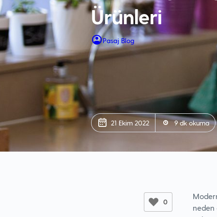
Ürünleri
Pasaj Blog
21 Ekim 2022
9 dk okuma
Modern
0
neden o