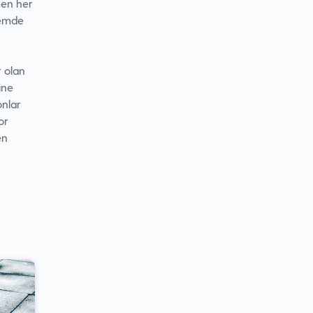
men her
nemde
r
r olan
ine
onlar
or
en