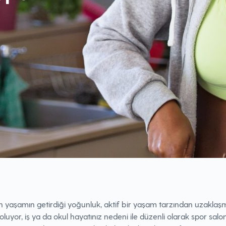
 yaşamın getirdiği yoğunluk, aktif bir yaşam tarzından uzaklaş
luyor, iş ya da okul hayatınız nedeni ile düzenli olarak spor salo