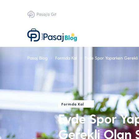
Pasaj'a Git
Pasaj Blog
Formda Kal
Evde Spor Yaparken Gerekli
Formda Kal
Evde Spor Ya
Gerekli Olan 