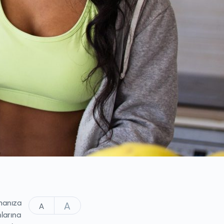
manıza
A
A
nlarına