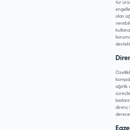
tür ürü
engelle
olan ağ
verebil
kullana
koruma
destekli
Dire
Özellik
kompak
ağırlık
süreçle
kasları
direnç 
derece 
Egze