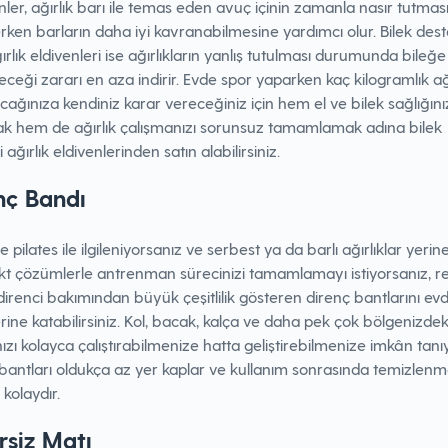
nler, ağırlık barı ile temas eden avuç içinin zamanla nasır tutması
rken barların daha iyi kavranabilmesine yardımcı olur. Bilek dest
ırlık eldivenleri ise ağırlıkların yanlış tutulması durumunda bileğe
eceği zararı en aza indirir. Evde spor yaparken kaç kilogramlık ağı
cağınıza kendiniz karar vereceğiniz için hem el ve bilek sağlığını
k hem de ağırlık çalışmanızı sorunsuz tamamlamak adına bilek
 ağırlık eldivenlerinden satın alabilirsiniz.
nç Bandı
le pilates ile ilgileniyorsanız ve serbest ya da barlı ağırlıklar yeri
t çözümlerle antrenman sürecinizi tamamlamayı istiyorsanız, r
 direnci bakımından büyük çeşitlilik gösteren direnç bantlarını ev
rine katabilirsiniz. Kol, bacak, kalça ve daha pek çok bölgenizdek
nızı kolayca çalıştırabilmenize hatta geliştirebilmenize imkân tan
bantları oldukça az yer kaplar ve kullanım sonrasında temizlenm
kolaydır.
rsiz Matı