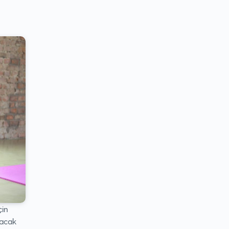
çin
kacak