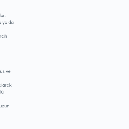
ar,
sa ya da
rcih
ğüs ve
kılarak
çlü
 uzun