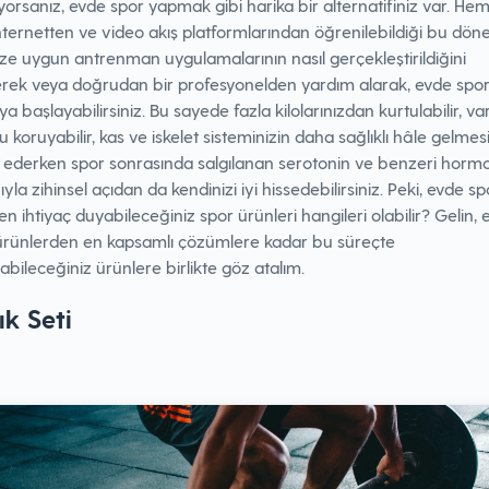
orsanız, evde spor yapmak gibi harika bir alternatifiniz var. He
nternetten ve video akış platformlarından öğrenilebildiği bu dö
ze uygun antrenman uygulamalarının nasıl gerçekleştirildiğini
rek veya doğrudan bir profesyonelden yardım alarak, evde spo
 başlayabilirsiniz. Bu sayede fazla kilolarınızdan kurtulabilir, va
u koruyabilir, kas ve iskelet sisteminizin daha sağlıklı hâle gelmes
 ederken spor sonrasında salgılanan serotonin ve benzeri horm
ğıyla zihinsel açıdan da kendinizi iyi hissedebilirsiniz. Peki, evde sp
n ihtiyaç duyabileceğiniz spor ürünleri hangileri olabilir? Gelin, 
ürünlerden en kapsamlı çözümlere kadar bu süreçte
bileceğiniz ürünlere birlikte göz atalım.
ık Seti