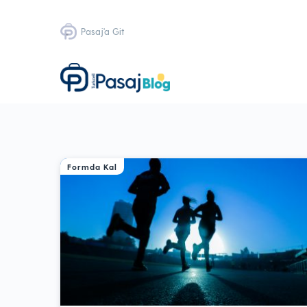
Pasaj'a Git
Formda Kal