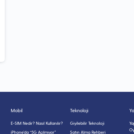
Mobil
Teknoloji
Y
E-SIM Nedir? Nasıl Kullanılır?
Giyilebilir Teknoloji
Ya
Oy
iPhone’da “5G Açılmıyor”
Satın Alma Rehberi