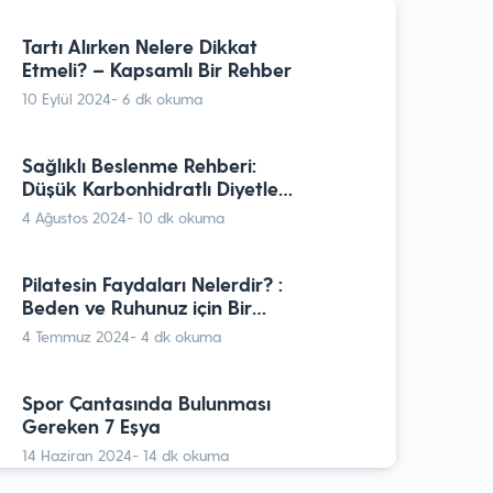
Yapılır?￼
Tartı Alırken Nelere Dikkat
6 Şubat 2022
- 9 dk okuma
Etmeli? – Kapsamlı Bir Rehber
10 Eylül 2024
- 6 dk okuma
Evde Kolayca Yapabileceğiniz
Fitness Hareketleri
Sağlıklı Beslenme Rehberi:
10 Kasım 2021
- 7 dk okuma
Düşük Karbonhidratlı Diyetler
ve Sağlık
4 Ağustos 2024
- 10 dk okuma
Smoothie Kilo Verdirir mi?￼
18 Nisan 2022
- 10 dk okuma
Pilatesin Faydaları Nelerdir? :
Beden ve Ruhunuz için Bir
Dönüşüm Yolculuğu
4 Temmuz 2024
- 4 dk okuma
Bağışıklık Sistemine Katkıda
Bulunan Candida Diyeti
Spor Çantasında Bulunması
Nedir?
8 Ocak 2024
- 9 dk okuma
Gereken 7 Eşya
14 Haziran 2024
- 14 dk okuma
Sağlıklı Beslenme İçin