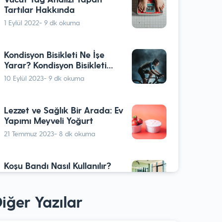
Tartılar Hakkında
1 Eylül 2022
- 9 dk okuma
Kondisyon Bisikleti Ne İşe
Yarar? Kondisyon Bisikleti
Nasıl Kullanılır?
10 Eylül 2023
- 9 dk okuma
Lezzet ve Sağlık Bir Arada: Ev
Yapımı Meyveli Yoğurt
21 Temmuz 2023
- 8 dk okuma
Koşu Bandı Nasıl Kullanılır?
Nasıl Bir Koşu Bandı
Almalıyım?
17 Temmuz 2023
- 11 dk okuma
iğer Yazılar
Vücut Analizi Nedir ve Nasıl