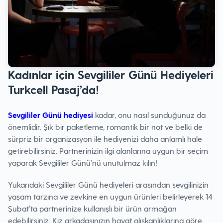
Kadınlar için Sevgililer Günü Hediyeleri
Turkcell Pasaj’da!
Sevgililer Günü hediyesi
kadar, onu nasıl sunduğunuz da
önemlidir. Şık bir paketleme, romantik bir not ve belki de
sürpriz bir organizasyon ile hediyenizi daha anlamlı hale
getirebilirsiniz. Partnerinizin ilgi alanlarına uygun bir seçim
yaparak Sevgililer Günü’nü unutulmaz kılın!
Yukarıdaki Sevgililer Günü hediyeleri arasından sevgilinizin
yaşam tarzına ve zevkine en uygun ürünleri belirleyerek 14
Şubat’ta partnerinize kullanışlı bir ürün armağan
edebilirsiniz. Kız arkadaşınızın hayat alışkanlıklarına göre