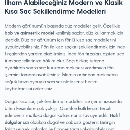
İlham Alabileceğiniz Modern ve Klasik
Kısa Saç Şekillendirme Modelleri
Modern görünümün başında düz modeller gelir. Özellikle
bob ve asimetrik model
kesilmiş saçlar, düz kullanmak için
idealdir. Düz bir görünüm için fönlü kısa saç modellerini
uygulayabilirsiniz. Fön ile kısa saçları şekillendirmek için ince
fırçalardan yardım alabilirsiniz. İnce fön fırçaları, dipten uca
tüm saç tellerinize hâkim olur. Saçı birkaç tutama
ayırdıktan sonra saç kurutma makinesi yardımıyla fön
işlemini tamamlayabilirsiniz. İşlemin ardından makinenin
soğuk hava ayarıyla saçı serinletirseniz hacim
kaybetmesini önlersiniz.
Dalgalı kısa saç şekillendirme modelleri ise çene hizasında
biten kesimlere çok yakışır. Özellikle katlı kesim tercih
ederseniz mutlaka dalgalı kullanmanız tavsiye edilir.
Hafif
dalgalar
sizi oldukça doğal ve çabasız gösterir. Belirgin
fakat seyrek dalgalar ile flapper tarzı yakalayabilirsiniz.