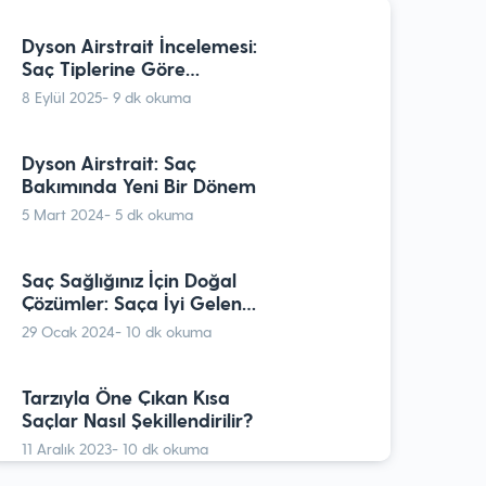
Saç Tiplerine Göre
Performans Analizi
Dyson Airstrait İncelemesi:
8 Eylül 2025
- 9 dk okuma
Saç Tiplerine Göre
Performans Analizi
8 Eylül 2025
- 9 dk okuma
Keratin Bakımı Hakkında
Bilmeniz Gerekenler
Dyson Airstrait: Saç
9 Kasım 2023
- 10 dk okuma
Bakımında Yeni Bir Dönem
5 Mart 2024
- 5 dk okuma
Her An Kuaförden Yeni Çıkmış
Gibi: Dyson Airwrap
Saç Sağlığınız İçin Doğal
11 Ekim 2022
- 9 dk okuma
Çözümler: Saça İyi Gelen
Bakım Yağları
29 Ocak 2024
- 10 dk okuma
Saç Maşasıyla Yapılabilecek
En Güzel Modeller
Tarzıyla Öne Çıkan Kısa
19 Mayıs 2022
- 9 dk okuma
Saçlar Nasıl Şekillendirilir?
11 Aralık 2023
- 10 dk okuma
Dyson Airstrait: Saç