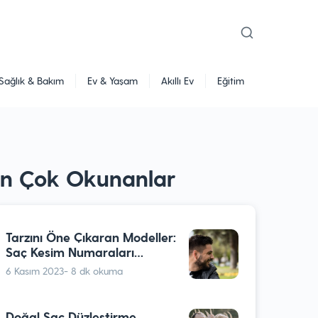
Sağlık & Bakım
Ev & Yaşam
Akıllı Ev
Eğitim
En Çok Okunanlar
Tarzını Öne Çıkaran Modeller:
Saç Kesim Numaraları
Nelerdir?
6 Kasım 2023
- 8 dk okuma
Doğal Saç Düzleştirme