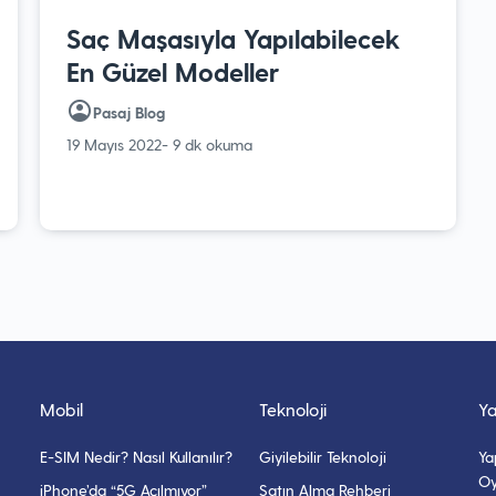
Saç Maşasıyla Yapılabilecek
En Güzel Modeller
Pasaj Blog
19 Mayıs 2022
- 9 dk okuma
Mobil
Teknoloji
Y
E-SIM Nedir? Nasıl Kullanılır?
Giyilebilir Teknoloji
Ya
Oy
iPhone’da “5G Açılmıyor”
Satın Alma Rehberi