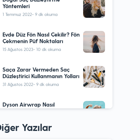
Yöntemleri
1 Temmuz 2022
- 9 dk okuma
Evde Düz Fön Nasıl Çekilir? Fön
Çekmenin Püf Noktaları
15 Ağustos 2023
- 10 dk okuma
Saça Zarar Vermeden Saç
Düzleştirici Kullanmanın Yolları
31 Ağustos 2022
- 9 dk okuma
Dyson Airwrap Nasıl
Kullanılır? Nasıl Temizlenir?
13 Eylül 2022
- 9 dk okuma
iğer Yazılar
Dyson Airstrait İncelemesi: