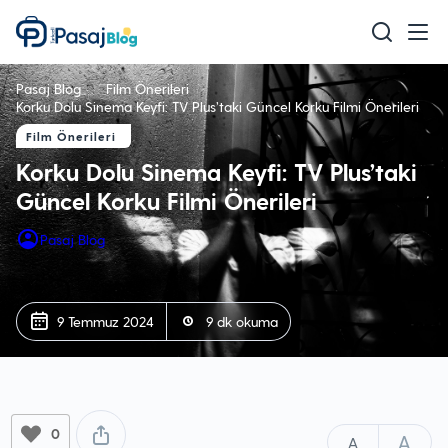
Teknoloji
Pasaj Blog
Film Önerileri
Mobil
Korku Dolu Sinema Keyfi: TV Plus’taki Güncel Korku Filmi Önerileri
Film Önerileri
Oyun
Korku Dolu Sinema Keyfi: TV Plus’taki
Sağlık & Bakım
Güncel Korku Filmi Önerileri
Ev & Yaşam
Pasaj Blog
Akıllı Ev
Eğitim
9 Temmuz 2024
9 dk okuma
0
A
A