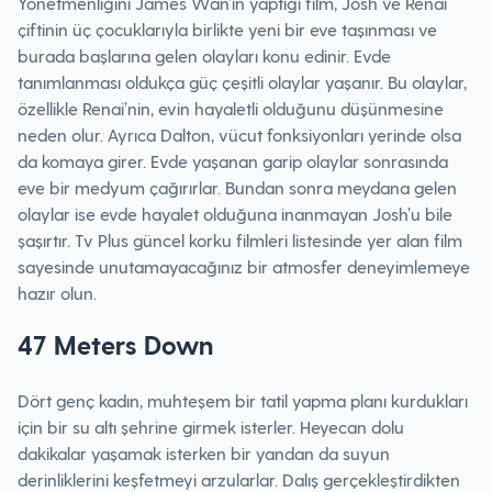
Yönetmenliğini James Wan’ın yaptığı film, Josh ve Renai
çiftinin üç çocuklarıyla birlikte yeni bir eve taşınması ve
burada başlarına gelen olayları konu edinir. Evde
tanımlanması oldukça güç çeşitli olaylar yaşanır. Bu olaylar,
özellikle Renai’nin, evin hayaletli olduğunu düşünmesine
neden olur. Ayrıca Dalton, vücut fonksiyonları yerinde olsa
da komaya girer. Evde yaşanan garip olaylar sonrasında
eve bir medyum çağırırlar. Bundan sonra meydana gelen
olaylar ise evde hayalet olduğuna inanmayan Josh’u bile
şaşırtır. Tv Plus güncel korku filmleri listesinde yer alan film
sayesinde unutamayacağınız bir atmosfer deneyimlemeye
hazır olun.
47 Meters Down
Dört genç kadın, muhteşem bir tatil yapma planı kurdukları
için bir su altı şehrine girmek isterler. Heyecan dolu
dakikalar yaşamak isterken bir yandan da suyun
derinliklerini keşfetmeyi arzularlar. Dalış gerçekleştirdikten