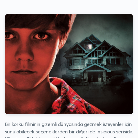
Bir korku filminin gizemli dünyasında gezmek isteyenler için
sunulabilecek seçeneklerden bir diğeri de Insidious serisidir.