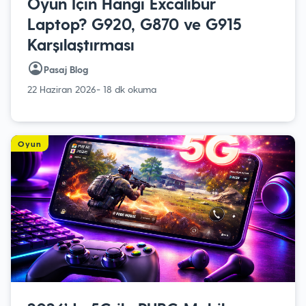
Oyun İçin Hangi Excalibur
Laptop? G920, G870 ve G915
Karşılaştırması
Pasaj Blog
22 Haziran 2026
- 18 dk okuma
Oyun