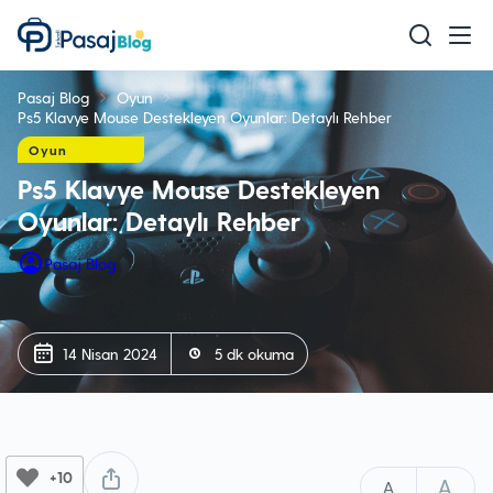
Teknoloji
Pasaj Blog
Oyun
Mobil
Ps5 Klavye Mouse Destekleyen Oyunlar: Detaylı Rehber
Oyun
Oyun
Ps5 Klavye Mouse Destekleyen
Sağlık & Bakım
Oyunlar: Detaylı Rehber
Ev & Yaşam
Pasaj Blog
Akıllı Ev
Eğitim
14 Nisan 2024
5 dk okuma
+10
A
A