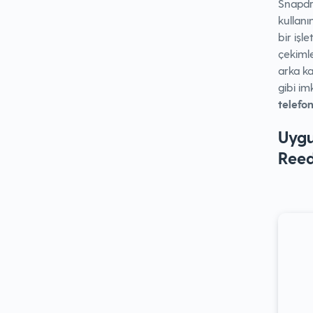
Snapdr
kullanı
bir işl
çekiml
arka ka
gibi im
telefo
Uygun
Reed