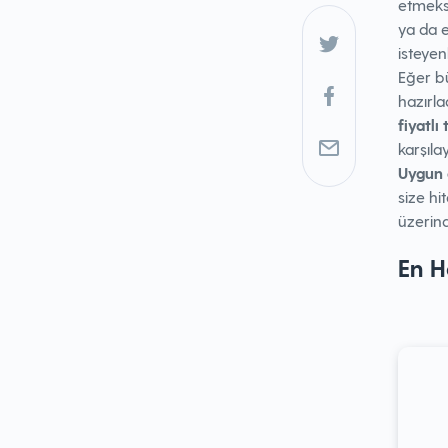
etmeksi
ya da 
isteyen
Eğer b
hazırla
fiyatlı
karşıl
Uygun a
size hi
üzerind
En H