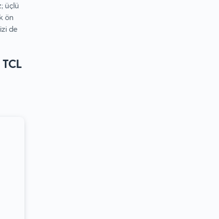
; üçlü
k ön
izi de
 TCL