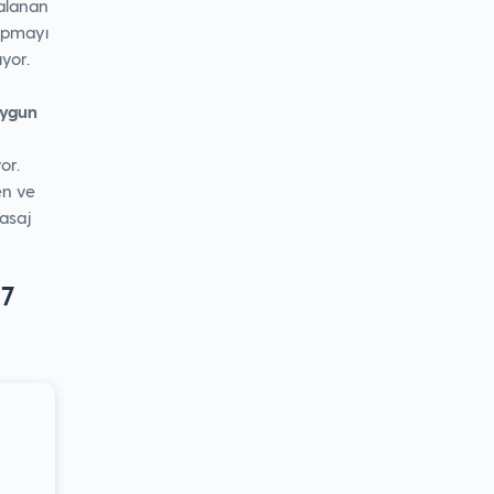
zalanan
yapmayı
ıyor.
ygun
or.
en ve
Pasaj
L7