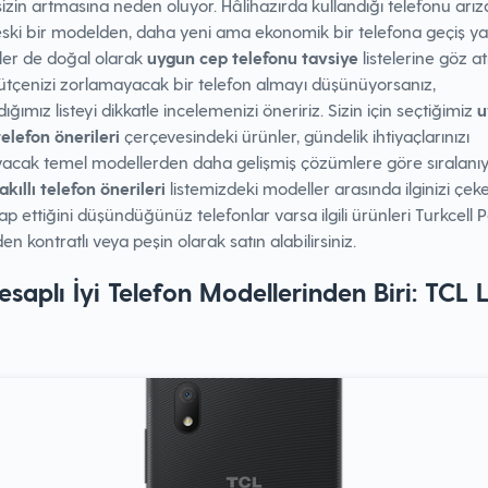
zin artmasına neden oluyor. Hâlihazırda kullandığı telefonu arı
eski bir modelden, daha yeni ama ekonomik bir telefona geçiş 
ler de doğal olarak
uygun cep telefonu tavsiye
listelerine göz at
ütçenizi zorlamayacak bir telefon almayı düşünüyorsanız,
dığımız listeyi dikkatle incelemenizi öneririz. Sizin için seçtiğimiz
u
 telefon önerileri
çerçevesindeki ürünler, gündelik ihtiyaçlarınızı
ayacak temel modellerden daha gelişmiş çözümlere göre sıralanıy
kıllı telefon önerileri
listemizdeki modeller arasında ilginizi çek
tap ettiğini düşündüğünüz telefonlar varsa ilgili ürünleri Turkcell 
en kontratlı veya peşin olarak satın alabilirsiniz.
esaplı İyi Telefon Modellerinden Biri: TCL 