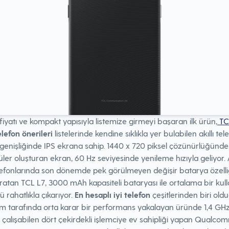
iyatı ve kompakt yapısıyla listemize girmeyi başaran ilk ürün,
TC
lefon önerileri
listelerinde kendine sıklıkla yer bulabilen akıllı tel
 genişliğinde IPS ekrana sahip. 1440 x 720 piksel çözünürlüğünde
ler oluşturan ekran, 60 Hz seviyesinde yenileme hızıyla geliyor. A
lefonlarında son dönemde pek görülmeyen değişir batarya özelli
ratan TCL L7, 3000 mAh kapasiteli bataryası ile ortalama bir ku
ü rahatlıkla çıkarıyor.
En hesaplı iyi telefon
çeşitlerinden biri oldu
m tarafında orta karar bir performans yakalayan üründe 1,4 GH
 çalışabilen dört çekirdekli işlemciye ev sahipliği yapan Qualco