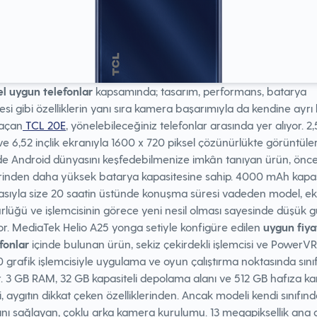
el uygun telefonlar
kapsamında; tasarım, performans, batarya
esi gibi özelliklerin yanı sıra kamera başarımıyla da kendine ayrı 
 açan
TCL 20E
, yönelebileceğiniz telefonlar arasında yer alıyor. 2
ve 6,52 inçlik ekranıyla 1600 x 720 piksel çözünürlükte görüntüle
nde Android dünyasını keşfedebilmenize imkân tanıyan ürün, önce
erinden daha yüksek batarya kapasitesine sahip. 4000 mAh kapas
asıyla size 20 saatin üstünde konuşma süresi vadeden model, e
lüğü ve işlemcisinin görece yeni nesil olması sayesinde düşük 
or. MediaTek Helio A25 yonga setiyle konfigüre edilen
uygun fiya
efonlar
içinde bulunan ürün, sekiz çekirdekli işlemcisi ve PowerVR
grafik işlemcisiyle uygulama ve oyun çalıştırma noktasında sınıf
. 3 GB RAM, 32 GB kapasiteli depolama alanı ve 512 GB hafıza kar
, aygıtın dikkat çeken özelliklerinden. Ancak modeli kendi sınıfın
ını sağlayan, çoklu arka kamera kurulumu. 13 megapiksellik ana 