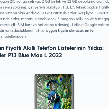
agon 215 yonga seti var. 2 GB bellek ve 32 GB depolama alanı d
m senaryolarınız için yeterli olabiliyor. TCL L7, teknik açıdan hafifl
etim sistemi olan Android 10 Go Edition ile sizleri karşılıyor. Gündüz
erinde sizleri memnun edebilecek 5 megapiksellik ön ve 8 megapi
mera, çift SIM kart ve hafıza kartı desteği, fiziksel Google Asista
kânlarla desteklenen cihaz,
uygun fiyata alınacak en iyi
n
modellerinden.
 Fiyatlı Akıllı Telefon Listelerinin Yıldızı:
er P13 Blue Max L 2022