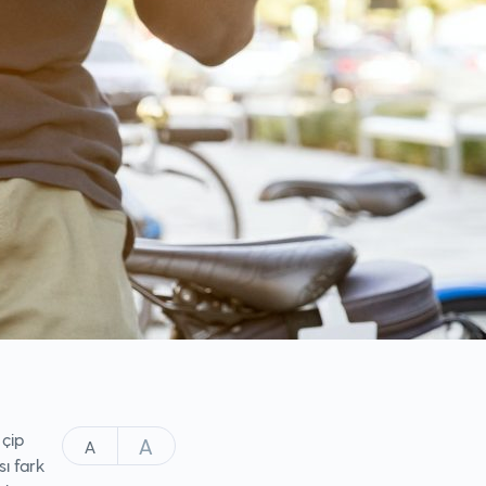
 çip
A
A
sı fark