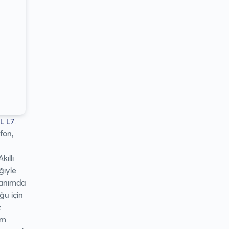
L L7
.
efon,
kıllı
ğiyle
llanımda
ğu için
z
mm