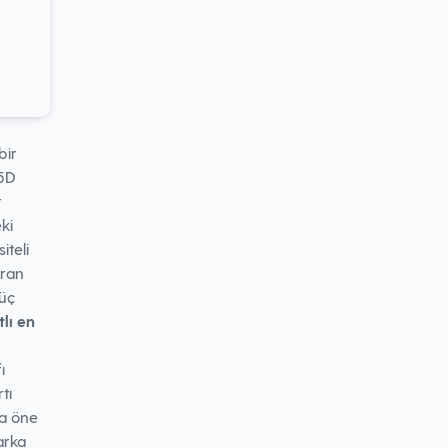
bir
,5D
r
ki
iteli
kran
güç
tlı en
ı
tı
da öne
arka