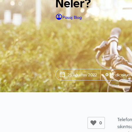
Neler?
Pasaj Blog
25 Ağustos 2022
9 dk okum
Telefon
0
sıkıntı