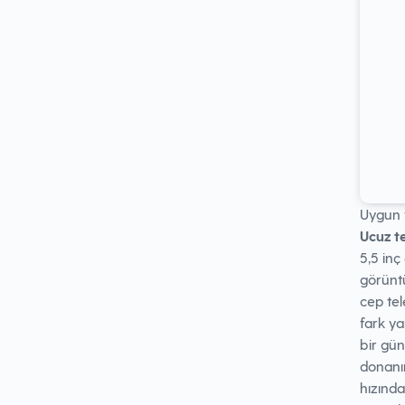
Uygun f
Ucuz te
5,5 inç
görüntü
cep te
fark ya
bir gün
donanı
hızında