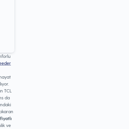
nforlu
eeder
 hayat
ıyor.
an TCL
ns da
undaki
çıkaran
iyatlı
lik ve