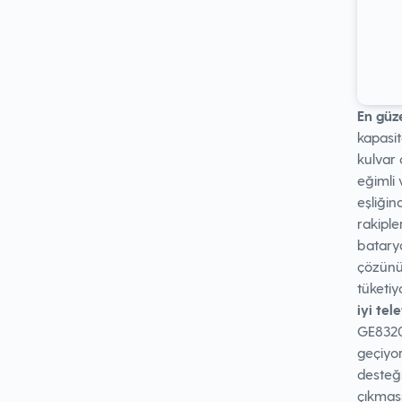
En güz
kapasit
kulvar
eğimli 
eşliği
rakipl
batary
çözünür
tüketiy
iyi tel
GE8320 
geçiyor
desteği
çıkmas