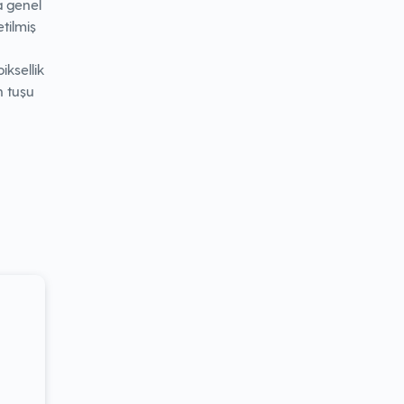
a genel
etilmiş
ksellik
n tuşu