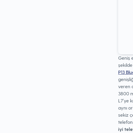
Geniş e
şekild
P13 Bl
genişli
veren a
3800 mA
L7’ye 
aynı o
sekiz ç
telefon
iyi tel