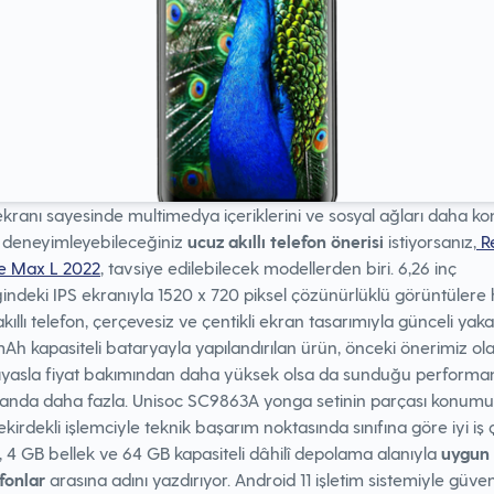
kranı sayesinde multimedya içeriklerini ve sosyal ağları daha ko
e deneyimleyebileceğiniz
ucuz akıllı telefon önerisi
istiyorsanız,
R
ue Max L 2022
, tavsiye edilebilecek modellerden biri. 6,26 inç
ğindeki IPS ekranıyla 1520 x 720 piksel çözünürlüklü görüntülere
kıllı telefon, çerçevesiz ve çentikli ekran tasarımıyla günceli yakal
h kapasiteli bataryayla yapılandırılan ürün, önceki önerimiz ol
kıyasla fiyat bakımından daha yüksek olsa da sunduğu performa
randa daha fazla. Unisoc SC9863A yonga setinin parçası konum
ekirdekli işlemciyle teknik başarım noktasında sınıfına göre iyi iş 
, 4 GB bellek ve 64 GB kapasiteli dâhilî depolama alanıyla
uygun f
efonlar
arasına adını yazdırıyor. Android 11 işletim sistemiyle güven