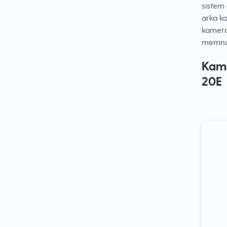
sistem
arka k
kameras
memnun
Kame
20E