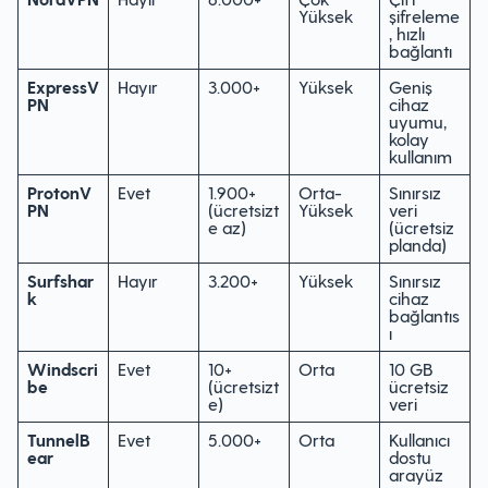
Yüksek
şifreleme
, hızlı
bağlantı
ExpressV
Hayır
3.000+
Yüksek
Geniş
PN
cihaz
uyumu,
kolay
kullanım
ProtonV
Evet
1.900+
Orta-
Sınırsız
PN
(ücretsizt
Yüksek
veri
e az)
(ücretsiz
planda)
Surfshar
Hayır
3.200+
Yüksek
Sınırsız
k
cihaz
bağlantıs
ı
Windscri
Evet
10+
Orta
10 GB
be
(ücretsizt
ücretsiz
e)
veri
TunnelB
Evet
5.000+
Orta
Kullanıcı
ear
dostu
arayüz