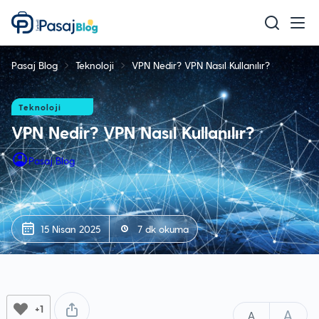
Teknoloji
Pasaj Blog
Teknoloji
VPN Nedir? VPN Nasıl Kullanılır?
Mobil
Oyun
Teknoloji
VPN Nedir? VPN Nasıl Kullanılır?
Sağlık & Bakım
Pasaj Blog
Ev & Yaşam
Akıllı Ev
Eğitim
15 Nisan 2025
7 dk okuma
+1
A
A