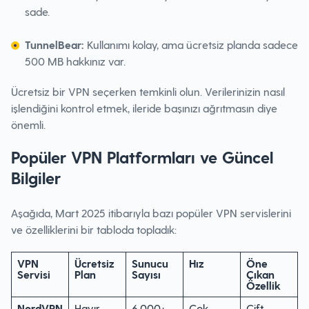
sade.
TunnelBear:
Kullanımı kolay, ama ücretsiz planda sadece
500 MB hakkınız var.
Ücretsiz bir VPN seçerken temkinli olun. Verilerinizin nasıl
işlendiğini kontrol etmek, ileride başınızı ağrıtmasın diye
önemli.
Popüler VPN Platformları ve Güncel
Bilgiler
Aşağıda, Mart 2025 itibarıyla bazı popüler VPN servislerini
ve özelliklerini bir tabloda topladık:
VPN
Ücretsiz
Sunucu
Hız
Öne
Servisi
Plan
Sayısı
Çıkan
Özellik
NordVPN
Hayır
6.000+
Çok
Çift