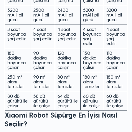
çalışma
çalışma
çalışma
çalışma
çalışma
5200
2500
2400
5200
3200
mAH pil
mAH pil
mAH pil
mAH pil
mAH pil
gücü
gücü
gücü
gücü
gücü
3 saat
4 saat
4 saat
4 saat
4 saat
boyunca
boyunca
boyunca
boyunca
boyunca
şarj edilir.
şarj edilir.
şarj edilir.
şarj
şarj
edilir.
edilir.
180
90
120
150
110
dakika
dakika
dakika
dakika
dakika
boyunca
boyunca
boyunca
boyunca
boyunca
çalışır
çalışır
çalışır
çalışır
çalışır
250 m²
90 m²
80 m²
180 m²
180 m²
alanı
alanı
alanı
alanı
alanı
temizler
temizler
temizler
temizler
temizler
80 dB
58 dB
64 dB
60 dB
60 dB
gürültü ile
gürültü
gürültü ile
gürültü
gürültü
çalışır
ile çalışır
çalışır
ile çalışır
ile çalışır
Xiaomi Robot Süpürge En İyisi Nasıl
Seçilir?