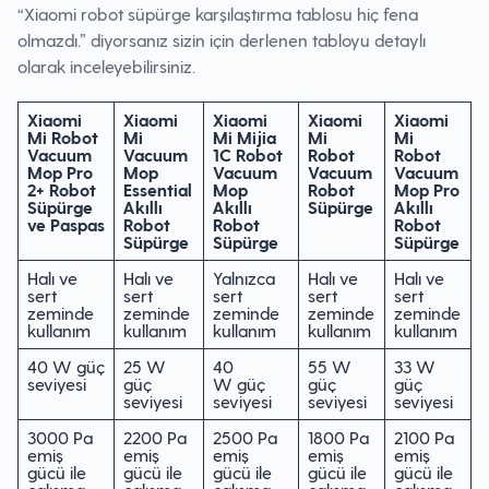
“Xiaomi robot süpürge karşılaştırma tablosu hiç fena
olmazdı.” diyorsanız sizin için derlenen tabloyu detaylı
olarak inceleyebilirsiniz.
Xiaomi
Xiaomi
Xiaomi
Xiaomi
Xiaomi
Mi Robot
Mi
Mi Mijia
Mi
Mi
Vacuum
Vacuum
1C Robot
Robot
Robot
Mop Pro
Mop
Vacuum
Vacuum
Vacuum
2+ Robot
Essential
Mop
Robot
Mop Pro
Süpürge
Akıllı
Akıllı
Süpürge
Akıllı
ve Paspas
Robot
Robot
Robot
Süpürge
Süpürge
Süpürge
Halı ve
Halı ve
Yalnızca
Halı ve
Halı ve
sert
sert
sert
sert
sert
zeminde
zeminde
zeminde
zeminde
zeminde
kullanım
kullanım
kullanım
kullanım
kullanım
40 W güç
25 W
40
55 W
33 W
seviyesi
güç
W güç
güç
güç
seviyesi
seviyesi
seviyesi
seviyesi
3000 Pa
2200 Pa
2500 Pa
1800 Pa
2100 Pa
emiş
emiş
emiş
emiş
emiş
gücü ile
gücü ile
gücü ile
gücü ile
gücü ile