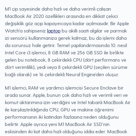
M1 çip sayesinde daha hızlı ve daha verimli çalışan
MacBook Air 2020 özellikleri arasında en dikkat çekici
değişiklik göz açıp kapayıncaya kadar açılmasıdır. Bir Apple
Watch’a sahipseniz
laptop
bu akıllı saati algılar ve parmak
izi sensörü kullanmanıza gerek kalmaz, bu da işlemi daha
da sorunsuz hale getirir. Temel yapılandırmasında 10. nesil
Intel Core i3 işlemci, 8 GB RAM ve 256 GB SSD ile birlikte
gelen bu notebook, 8 çekirdekli CPU (dört performans ve
dört verimlilik), yedi veya 8 çekirdekli GPU (seçilen sürüme
bağlı olarak) ve 16 çekirdekli Neural Engine'den oluşur.
M1 işlemci, RAM ve yardımcı işlemcisi Secure Enclave bir
arada sunar. Apple, bunun çok daha hızlı ve verimli veri ve
komut aktarımına izin verdiğini ve Intel tabanlı MacBook Air
ile karşılaştırıldığında CPU, GPU ve makine öğrenimi
performansının iki katından fazlasına neden olduğunu
belirtir. Apple ayrıca yeni M1 MacBook Air SSD'nin
eskisinden iki kat daha hızlı olduğunu iddia eder. MacBook