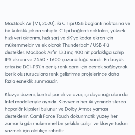
MacBook Air (M1, 2020), iki C Tipi USB bağlantı noktasına ve
bir kulaklık jakına sahiptir. C tipi bağlantı noktaları, yüksek
hızlı veri aktarımı, hızlı şarj ve 6K'ya kadar ekran için
mükemmeldir ve ek olarak Thunderbolt / USB 4'ü
destekler. MacBook Air’ın 13.3 inç 400 nit parlaklığa sahip
IPS ekranı ve 2.560 × 1.600 çözünürlüğü vardır. En büyük
artısı ise DCI-P3'ün geniş renk gamı ​​için destek sağlayarak
içerik oluşturuculara renk geliştirme projelerinde daha
fazla esneklik sunmasıdır.
Klavye düzeni, kontrol paneli ve avuç içi dayanağı alanı da
Intel modelleriyle aynıdır. Klavyenin her iki yanında stereo
hoparlör klipsleri bulunur ve Dolby Atmos yaması
desteklenir. Camlı Force Touch dokunmatik yüzey her
zamanki gibi mükemmel bir şekilde çalışır ve klavye tuşları
yazmak için oldukça rahattır.