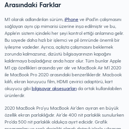
Arasındaki Farklar
M1 olarak adlandırılan sürüm,
iPhone
ve iPad'in çalışmasını
sağlayan aynı çip mimarisi üzerine inşa edilmiştir ve bu,
Apple'ın sistem içindeki her şeyi kontrol ettiği anlamına gelir.
Bu sayede daha hızlı bir işlemci ve pil ömründe önemli bir
iyileşme vadeder. Ayrıca, açılışta çalışmasını beklemek
zorunda kalmazsınız, dizüstü bilgisayarınızın kapağını
kaldırmaya başladığınız anda hazır olur. Tüm bunlar Apple
M1 çip özellikleri arasında yer alır ve MacBook Air M1 2020
ile MacBook Pro 2020 arasındaki benzerliklerdir. Macbook
kılıfı, ekran koruyucu film, HDMI çevirici adaptörü, kart
okuyucu gibi
bilgisayar aksesuarları
da ortak kullanılabilen
ürünlerdir.
2020 MacBook Pro’yu MacBook Air’den ayıran en büyük
özellik ekran parlaklığıdır. Air’de 400 nit parlaklık sunulurken
Pro’da 500 nit parlaklık oldukça ayırt edicidir. Grafik
programları ve renk derinliği olarak detaylı işlerle uğraşan