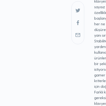
klavyes
sayısız
özellik
başlang
her ne
düşüreb
yanı sı
Stabili
yardımc
kullanı
ürünler
bir şe
istiyor
gamer 
kriterl
için do
Farklı k
gereks
klavyes