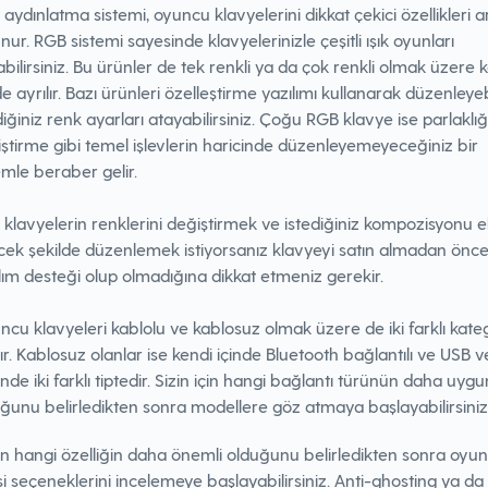
aydınlatma sistemi, oyuncu klavyelerini dikkat çekici özellikleri 
nur. RGB sistemi sayesinde klavyelerinizle çeşitli ışık oyunları
bilirsiniz. Bu ürünler de tek renkli ya da çok renkli olmak üzere 
de ayrılır. Bazı ürünleri özelleştirme yazılımı kullanarak düzenleyebi
diğiniz renk ayarları atayabilirsiniz. Çoğu RGB klavye ise parlaklığ
ştirme gibi temel işlevlerin haricinde düzenleyemeyeceğiniz bir
emle beraber gelir.
klavyelerin renklerini değiştirmek ve istediğiniz kompozisyonu e
ek şekilde düzenlemek istiyorsanız klavyeyi satın almadan önc
lım desteği olup olmadığına dikkat etmeniz gerekir.
cu klavyeleri kablolu ve kablosuz olmak üzere de iki farklı kate
lır. Kablosuz olanlar ise kendi içinde Bluetooth bağlantılı ve USB ver
inde iki farklı tiptedir. Sizin için hangi bağlantı türünün daha uygu
ğunu belirledikten sonra modellere göz atmaya başlayabilirsiniz
çin hangi özelliğin daha önemli olduğunu belirledikten sonra oyu
i seçeneklerini incelemeye başlayabilirsiniz. Anti-ghosting ya d