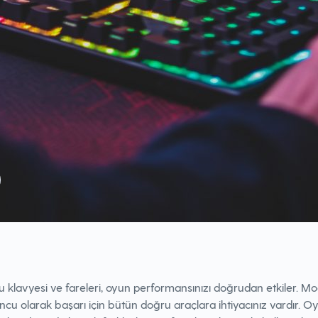
 klavyesi ve fareleri, oyun performansınızı doğrudan etkiler. M
ncu olarak başarı için bütün doğru araçlara ihtiyacınız vardır. 