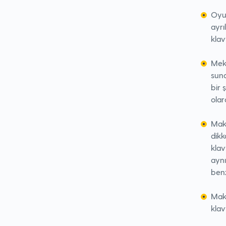
Oyun
ayrı
klav
Meka
suna
bir ş
olara
Makr
dikk
klav
aynı
benz
Makr
klav