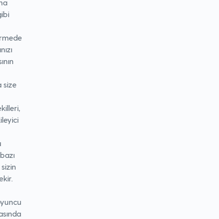
ına
ibi
tirmede
nızı
sının
a size
illeri,
leyici
u
bazı
sizin
ekir.
oyuncu
rasında