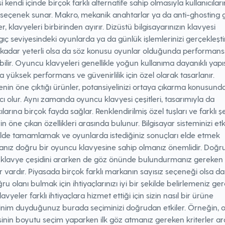
i kendi içinde birçok farklı alternatife sahip olmasıyla kullanıcılar
 seçenek sunar. Makro, mekanik anahtarlar ya da anti-ghosting g
ler, klavyeleri birbirinden ayırır. Dizüstü bilgisayarınızın klavyesi
ıç seviyesindeki oyunlarda ya da günlük işlemlerinizi gerçekleş
 kadar yeterli olsa da söz konusu oyunlar olduğunda performansı
ilir. Oyuncu klavyeleri genellikle yoğun kullanıma dayanıklı yapı
ra yüksek performans ve güvenirlilik için özel olarak tasarlanır.
tenin öne çıktığı ürünler, potansiyelinizi ortaya çıkarma konusund
ı olur. Aynı zamanda oyuncu klavyesi çeşitleri, tasarımıyla da
cılarına birçok fayda sağlar. Renklendirilmiş özel tuşları ve farklı şek
in öne çıkan özellikleri arasında bulunur. Bilgisayar sisteminizi etki
kilde tamamlamak ve oyunlarda istediğiniz sonuçları elde etmek
sanız doğru bir oyuncu klavyesine sahip olmanız önemlidir. Doğr
klavye çeşidini ararken de göz önünde bulundurmanız gereken 
er vardır. Piyasada birçok farklı markanın sayısız seçeneği olsa da 
ğru olanı bulmak için ihtiyaçlarınızı iyi bir şekilde belirlemeniz ger
lavyeler farklı ihtiyaçlara hizmet ettiği için sizin nasıl bir ürüne
inim duyduğunuz burada seçiminizi doğrudan etkiler. Örneğin, 
inin boyutu seçim yaparken ilk göz atmanız gereken kriterler a