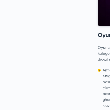
Oyun
Oyuncu 
kategor
dikkat 
Anti
etti
bası
çıkm
basm
ghos
klav