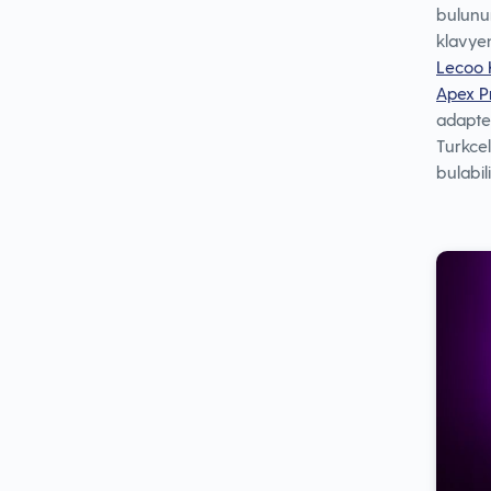
bulunur
klavye
Lecoo 
Apex P
adapte 
Turkcel
bulabil