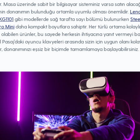
. Masa üzerinde sabit bir bilgisayar sisteminiz varsa satın alacağ
nin donanımın bulunduğu ortamla uyumlu olması önemlidir.
Len
KG1101
gibi modellerde sağ tarafta sayı bölümü bulunurken
Stee
ro Mini
daha kompakt boyutlara sahiptir. Her türlü ortama kolaylı
olabilen ürünler, bu sayede herkesin ihtiyacına yanıt vermeyi baş
l Pasaj’daki oyuncu klavyeleri arasında sizin için uygun olanı kolay
ir, donanımınızı eşsiz bir biçimde tamamlamaya başlayabilirsiniz.