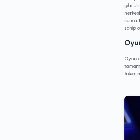
gibi bi
herkesi
sonra T
sahip ol
Oyun
Oyun oy
tamamla
takımın