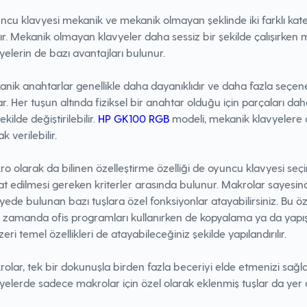
cu klavyesi mekanik ve mekanik olmayan şeklinde iki farklı kat
lır. Mekanik olmayan klavyeler daha sessiz bir şekilde çalışırken
yelerin de bazı avantajları bulunur.
nik anahtarlar genellikle daha dayanıklıdır ve daha fazla seçen
r. Her tuşun altında fiziksel bir anahtar olduğu için parçaları da
ekilde değiştirilebilir.
HP GK100 RGB
modeli, mekanik klavyelere
k verilebilir.
o olarak da bilinen özelleştirme özelliği de oyuncu klavyesi seç
at edilmesi gereken kriterler arasında bulunur. Makrolar sayesin
yede bulunan bazı tuşlara özel fonksiyonlar atayabilirsiniz. Bu öz
 zamanda ofis programları kullanırken de kopyalama ya da yapı
eri temel özellikleri de atayabileceğiniz şekilde yapılandırılır.
olar, tek bir dokunuşla birden fazla beceriyi elde etmenizi sağla
yelerde sadece makrolar için özel olarak eklenmiş tuşlar da yer al