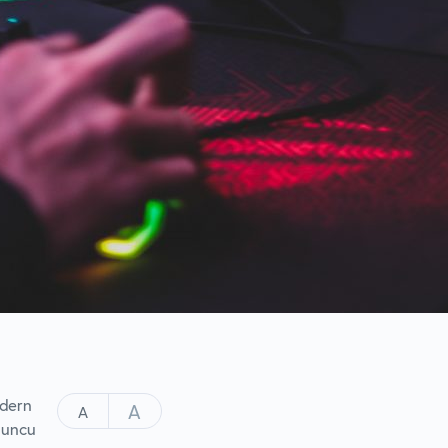
odern
A
A
Oyuncu