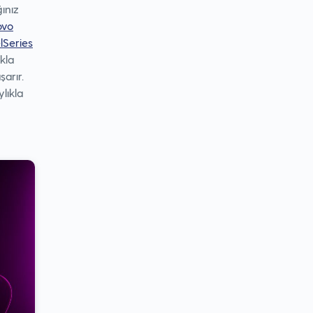
ınız
ovo
lSeries
kla
arır.
lıkla