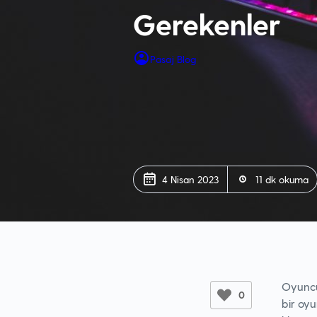
Gerekenler
Pasaj Blog
4 Nisan 2023
11 dk okuma
Oyuncu
0
bir oyu