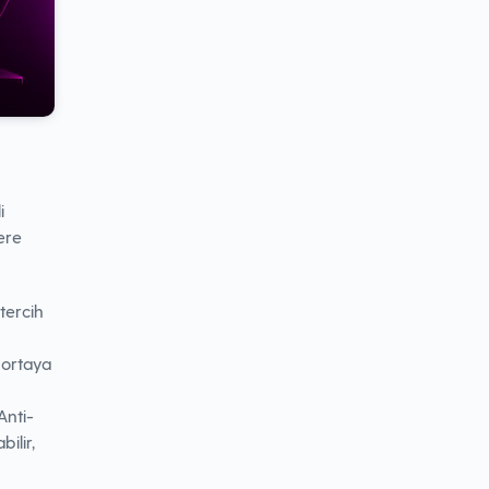
i
ere
tercih
 ortaya
Anti-
ilir,