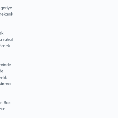
egoriye
 mekanik
ek
ha rahat
 örnek
iminde
de
ellik
ştırma
r. Bazı
ır.