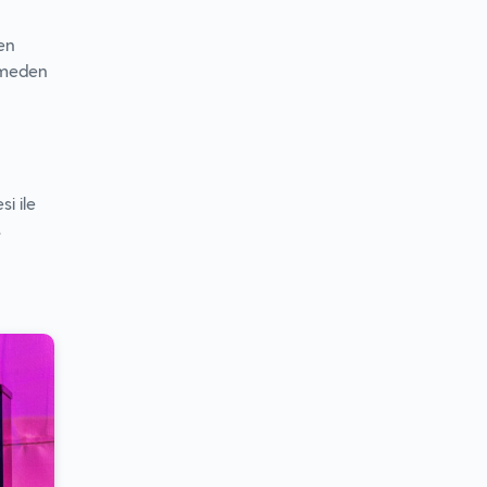
ten
etmeden
i ile
ş