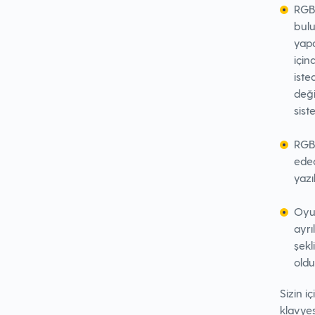
RGB 
bulu
yapa
için
iste
deği
sist
RGB 
edec
yazı
Oyun
ayrı
şekl
oldu
Sizin i
klavyes