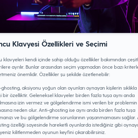
cu Klavyesi Özellikleri ve Seçimi
klavyeleri kendi içinde sahip olduğu özellikler bakımından çeşitl
ilere ayrılır. Bunlar arasından seçim yapmadan önce bazı kriterl
etmeniz önemlidir. Özellikler şu şekilde özetlenebilir:
-ghosting, aksiyonu yoğun olan oyunları oynayan kişilerin sıklıkla 
ği bir özelliktir. Geleneksel klavyeler birden fazla tuşa aynı anda
lmasına izin vermez ve gölgelendirme ismi verilen bir problemin
asına neden olur. Anti-ghosting ise aynı anda birden fazla tuşa
anızı ve bu gölgelendirme sorunlarının yaşanmamasını sağlar. 
ting özelliği sayesinde hareketli oyunlarda istediğiniz gibi oynayab
yeniz kilitlenmeden oyunun keyfini çıkarabilirsiniz.