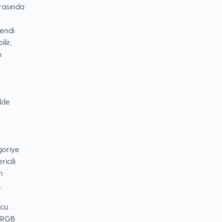
arasında
kendi
lir,
ı
lde
e
goriye
icili
n
.
ncu
a RGB