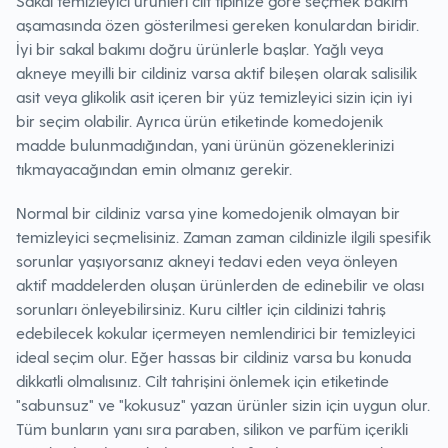
Sakal temizleyici ürünleri cilt tipinize göre seçmek bakım
aşamasında özen gösterilmesi gereken konulardan biridir.
İyi bir sakal bakımı doğru ürünlerle başlar. Yağlı veya
akneye meyilli bir cildiniz varsa aktif bileşen olarak salisilik
asit veya glikolik asit içeren bir yüz temizleyici sizin için iyi
bir seçim olabilir. Ayrıca ürün etiketinde komedojenik
madde bulunmadığından, yani ürünün gözeneklerinizi
tıkmayacağından emin olmanız gerekir.‌
Normal bir cildiniz varsa yine komedojenik olmayan bir
temizleyici seçmelisiniz. Zaman zaman cildinizle ilgili spesifik
sorunlar yaşıyorsanız akneyi tedavi eden veya önleyen
aktif maddelerden oluşan ürünlerden de edinebilir ve olası
sorunları önleyebilirsiniz. Kuru ciltler için cildinizi tahriş
edebilecek kokular içermeyen nemlendirici bir temizleyici
ideal seçim olur. Eğer hassas bir cildiniz varsa bu konuda
dikkatli olmalısınız. Cilt tahrişini önlemek için etiketinde
"sabunsuz" ve "kokusuz" yazan ürünler sizin için uygun olur.
Tüm bunların yanı sıra paraben, silikon ve parfüm içerikli