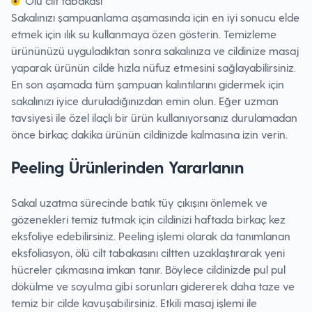
Ölü cilt tabakası
Sakalınızı şampuanlama aşamasında için en iyi sonucu elde
etmek için ılık su kullanmaya özen gösterin. Temizleme
ürününüzü uyguladıktan sonra sakalınıza ve cildinize masaj
yaparak ürünün cilde hızla nüfuz etmesini sağlayabilirsiniz.
En son aşamada tüm şampuan kalıntılarını gidermek için
sakalınızı iyice duruladığınızdan emin olun. Eğer uzman
tavsiyesi ile özel ilaçlı bir ürün kullanıyorsanız durulamadan
önce birkaç dakika ürünün cildinizde kalmasına izin verin.
Peeling Ürünlerinden Yararlanın
Sakal uzatma sürecinde batık tüy çıkışını önlemek ve
gözenekleri temiz tutmak için cildinizi haftada birkaç kez
eksfoliye edebilirsiniz. Peeling işlemi olarak da tanımlanan
eksfoliasyon, ölü cilt tabakasını ciltten uzaklaştırarak yeni
hücreler çıkmasına imkan tanır. Böylece cildinizde pul pul
dökülme ve soyulma gibi sorunları gidererek daha taze ve
temiz bir cilde kavuşabilirsiniz. Etkili masaj işlemi ile