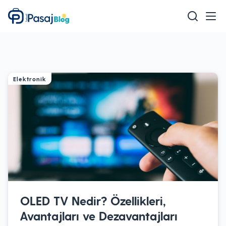
Teknoloji
Mobil
Oyun
Elektronik
Sağlık & Bakım
Ev & Yaşam
Akıllı Ev
Eğitim
OLED TV Nedir? Özellikleri,
Avantajları ve Dezavantajları