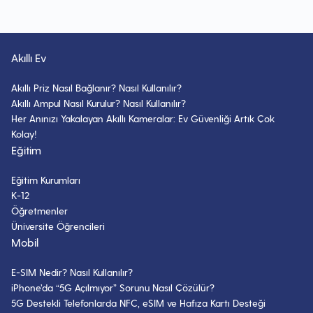
Philips Airfryer XXL Tüm Tuşlarının
Ütü Dolabı (Ütü Kabini) ile Zaman
Anlamları
ve Enerjiden Tasarruf Sağlayın
22 Nisan 2024
- 4 dk okuma
Akıllı Ev
25 Mart 2025
- 9 dk okuma
Akıllı Priz Nasıl Bağlanır? Nasıl Kullanılır?
Roborock Sensör Temizliği Nasıl
Akıllı Ampul Nasıl Kurulur? Nasıl Kullanılır?
Temizlikte Dijitalin Gücü Shark
Yapılır?
Her Anınızı Yakalayan Akıllı Kameralar: Ev Güvenliği Artık Çok
Süpürgeler Türkiye’de!
28 Kasım 2024
- 10 dk okuma
Kolay!
23 Mart 2025
- 8 dk okuma
Eğitim
Robot Süpürge Fiyatları 2025: En
Eğitim Kurumları
Smeg Kahve Makinesi ile
İyi Modeller ve Maliyet Analizi
K-12
Mükemmel Kahveye Giden Yol
Öğretmenler
12 Eylül 2025
- 8 dk okuma
23 Mart 2025
- 8 dk okuma
Üniversite Öğrencileri
Mobil
Dyson Gen5 Detect vs V15: Toz
Algılama Sistemlerinin
E-SIM Nedir? Nasıl Kullanılır?
Karşılaştırmalı Analizi
iPhone’da “5G Açılmıyor” Sorunu Nasıl Çözülür?
3 Aralık 2024
- 9 dk okuma
5G Destekli Telefonlarda NFC, eSIM ve Hafıza Kartı Desteği