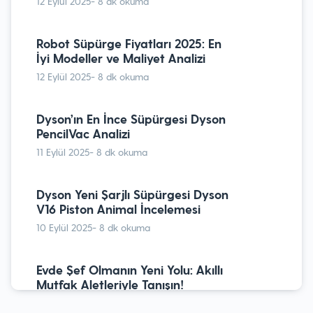
12 Eylül 2025
- 8 dk okuma
Dyson Yeni Şarjlı Süpürgesi Dyson
V16 Piston Animal İncelemesi
Robot Süpürge Fiyatları 2025: En
10 Eylül 2025
- 8 dk okuma
İyi Modeller ve Maliyet Analizi
12 Eylül 2025
- 8 dk okuma
Çamaşır Makinesi Nasıl
Temizlenir?
Dyson’ın En İnce Süpürgesi Dyson
PencilVac Analizi
5 Mayıs 2024
- 16 dk okuma
11 Eylül 2025
- 8 dk okuma
Buhar Kazanlı Ütü Tavsiyesi ve
Satın Alma Rehberi
Dyson Yeni Şarjlı Süpürgesi Dyson
V16 Piston Animal İncelemesi
14 Nisan 2024
- 10 dk okuma
10 Eylül 2025
- 8 dk okuma
Termosifon Nedir? Ne İşe Yarar?
Evde Şef Olmanın Yeni Yolu: Akıllı
27 Aralık 2023
- 13 dk okuma
Mutfak Aletleriyle Tanışın!
10 Nisan 2025
- 8 dk okuma