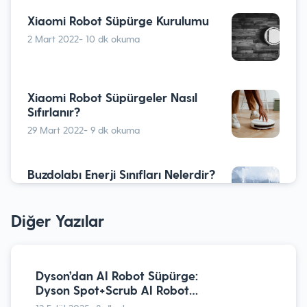
Xiaomi Robot Süpürge Kurulumu￼
2 Mart 2022
- 10 dk okuma
Xiaomi Robot Süpürgeler Nasıl
Sıfırlanır?￼
29 Mart 2022
- 9 dk okuma
Buzdolabı Enerji Sınıfları Nelerdir?
25 Ocak 2024
- 9 dk okuma
Diğer Yazılar
Düdüklü Tencere Nasıl Kullanılır?
13 Ekim 2023
- 9 dk okuma
Dyson’dan AI Robot Süpürge:
Dyson Spot+Scrub AI Robot
Süpürge Analizi