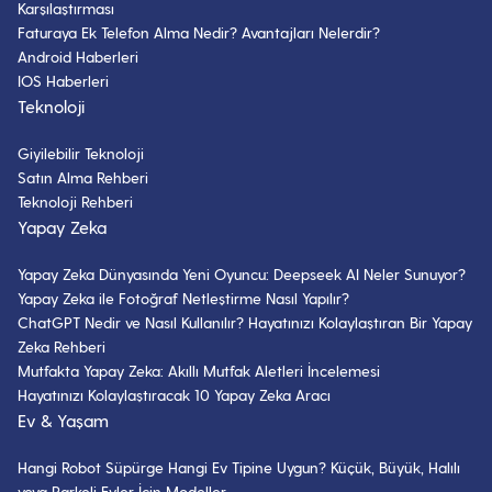
Karşılaştırması
Klima Neden Su Akıtır? Klima
Faturaya Ek Telefon Alma Nedir? Avantajları Nelerdir?
Arızaları ve Çözümleri
Android Haberleri
IOS Haberleri
10 Kasım 2021
- 7 dk okuma
Teknoloji
Giyilebilir Teknoloji
Dyson’dan AI Robot Süpürge:
Dyson Spot+Scrub AI Robot
Satın Alma Rehberi
Süpürge Analizi
Teknoloji Rehberi
12 Eylül 2025
- 8 dk okuma
Yapay Zeka
Yapay Zeka Dünyasında Yeni Oyuncu: Deepseek AI Neler Sunuyor?
Hava Temizleme Cihazı Filtresi
Yapay Zeka ile Fotoğraf Netleştirme Nasıl Yapılır?
Nasıl Temizlenir?￼
ChatGPT Nedir ve Nasıl Kullanılır? Hayatınızı Kolaylaştıran Bir Yapay
22 Şubat 2022
- 9 dk okuma
Zeka Rehberi
Mutfakta Yapay Zeka: Akıllı Mutfak Aletleri İncelemesi
Hayatınızı Kolaylaştıracak 10 Yapay Zeka Aracı
Xiaomi Robot Süpürgeler Nasıl
Ev & Yaşam
Temizlenir?￼
18 Mart 2022
- 9 dk okuma
Hangi Robot Süpürge Hangi Ev Tipine Uygun? Küçük, Büyük, Halılı
veya Parkeli Evler İçin Modeller